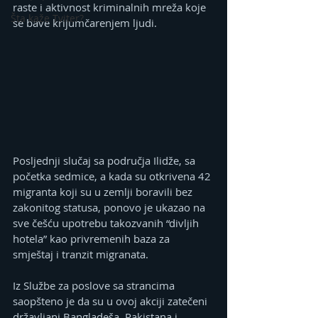
raste i aktivnost kriminalnih mreža koje 
Šta kaže Tviter?
se bave krijumčarenjem ljudi.
Posljednji slučaj sa područja Ilidže, sa 
početka sedmice, a kada su otkrivena 42 
migranta koji su u zemlji boravili bez 
zakonitog statusa, ponovo je ukazao na 
sve češću upotrebu takozvanih “divljih 
hotela” kao privremenih baza za 
smještaj i tranzit migranata.
Iz Službe za poslove sa strancima 
saopšteno je da su u ovoj akciji zatečeni 
državljani Bangladeša, Pakistana i 