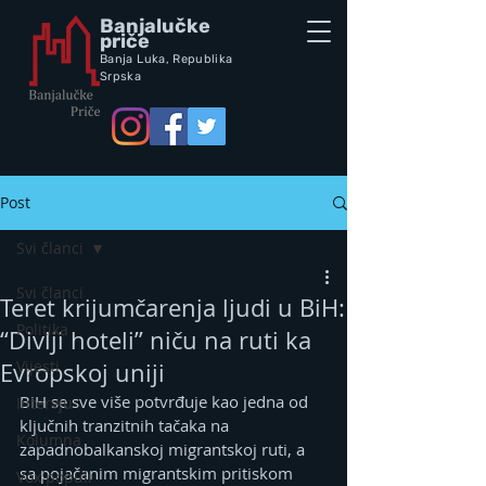
Banjalučke
priče
Banja Luka,
Republik
a
Srpska
Post
Svi članci
Svi članci
Teret krijumčarenja ljudi u BiH:
Politika
“Divlji hoteli” niču na ruti ka
Vijesti
Evropskoj uniji
BiH se sve više potvrđuje kao jedna od 
Intervju
ključnih tranzitnih tačaka na 
Kolumna
zapadnobalkanskoj migrantskoj ruti, a 
sa pojačanim migrantskim pritiskom 
Vox populi