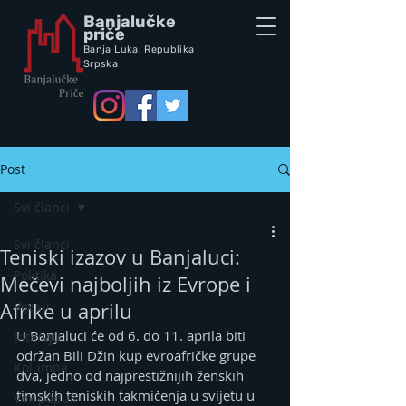
Banjalučke
priče
Banja Luka,
Republik
a
Srpska
Post
Svi članci
Svi članci
Teniski izazov u Banjaluci:
Politika
Mečevi najboljih iz Evrope i
Vijesti
Afrike u aprilu
U Banjaluci će od 6. do 11. aprila biti 
Intervju
održan Bili Džin kup evroafričke grupe 
Kolumna
dva, jedno od najprestižnijih ženskih 
timskih teniskih takmičenja u svijetu u 
Vox populi