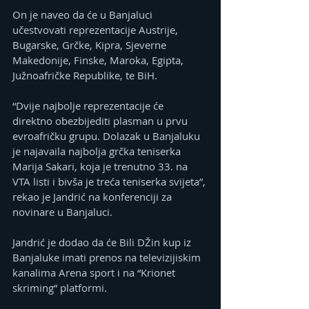
On je naveo da će u Banjaluci 
učestvovati reprezentacije Austrije, 
Bugarske, Grčke, Kipra, Sjeverne 
Makedonije, Finske, Maroka, Egipta, 
Južnoafričke Republike, te BiH.
“Dvije najbolje reprezentacije će 
direktno obezbijediti plasman u prvu 
evroafričku grupu. Dolazak u Banjaluku 
je najavaila najbolja grčka teniserka 
Marija Sakari, koja je trenutno 33. na 
VTA listi i bivša je treća teniserka svijeta”, 
rekao je Jandrić na konferenciji za 
novinare u Banjaluci.
Jandrić je dodao da će Bili DŽin kup iz 
Banjaluke imati prenos na televizijiskim 
kanalima Arena sport i na “Krionet 
skriming” platformi.