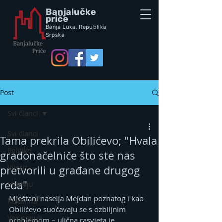
Banjalučke
priče
Banja Luka,
Republik
a
Srpska
Post
Svi članci
Svi članci
Tama prekrila Obilićevo; "Hvala
Politika
gradonačelniče što ste nas
Vijesti
pretvorili u građane drugog
reda"
Intervju
Mještani naselja Mejdan poznatog i kao 
Kolumna
Obilićevo suočavaju se s ozbiljnim 
Vox populi
problemom – ulična rasvjeta je 