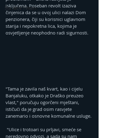
isključena. Poseban revolt izaziva 
Šta kaže Tviter?
činjenica da se u ovoj ulici nalazi Dom 
penzionera, čiji su korisnici uglavnom 
starija i nepokretna lica, kojima je 
osvjetljenje neophodno radi sigurnosti. 
"Tama je zavila naš kvart, kao i cijelu 
Banjaluku, otkako je Draško preuzeo 
vlast," poručuju ogorčeni mještani, 
ističući da je grad osim rasvjete 
zanemario i osnovne komunalne usluge.
 "Ulice i trotoari su prljavi, smeće se 
neredovno odvozi, a sada su nam 