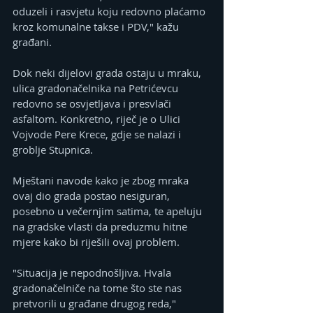
oduzeli i rasvjetu koju redovno plaćamo 
kroz komunalne takse i PDV," kažu 
građani. 
Dok neki dijelovi grada ostaju u mraku, 
ulica gradonačelnika na Petrićevcu 
redovno se osvjetljava i presvlači 
asfaltom. Konkretno, riječ je o Ulici 
Vojvode Pere Krece, gdje se nalazi i 
groblje Stupnica. 
Mještani navode kako je zbog mraka 
ovaj dio grada postao nesiguran, 
posebno u večernjim satima, te apeluju 
na gradske vlasti da preduzmu hitne 
mjere kako bi riješili ovaj problem. 
"Situacija je nepodnošljiva. Hvala 
gradonačelniče na tome što ste nas 
pretvorili u građane drugog reda," 