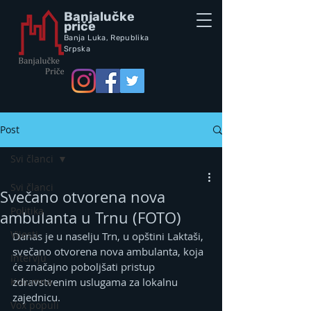
Banjalučke
priče
Banja Luka,
Republik
a
Srpska
Post
Svi članci
Svi članci
Svečano otvorena nova
Politika
ambulanta u Trnu (FOTO)
Vijesti
Danas je u naselju Trn, u opštini Laktaši, 
svečano otvorena nova ambulanta, koja 
Intervju
će značajno poboljšati pristup 
Kolumna
zdravstvenim uslugama za lokalnu 
zajednicu.
Vox populi