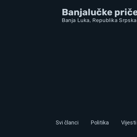
Banjalučke prič
Banja Luka,
Republik
a Srpska
Svi članci
Politika
Vijesti