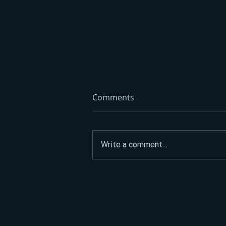
Comments
Write a comment...
Litar poskupio 70 feninga:
Dizel trenutno ide i do 3,45
KM – evo kad se očekuju
nove cijene