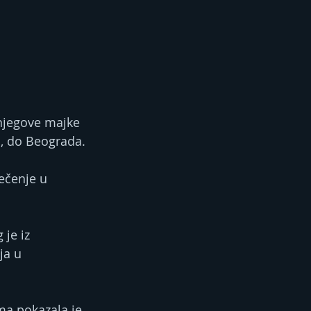
njegove majke 
vu, do Beograda.
je iz 
ja u 
ma pokazala je 