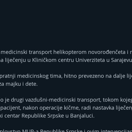
i medicinski transport helikopterom novorođenčeta i 
i na liječenju u Kliničkom centru Univerziteta u Saraje
za majku i dete.
o je drugi vazdušni-medicinski transport, tokom kojeg 
acijent, nakon operacije kičme, radi nastavka liječen
čki centar Republike Srpske u Banjaluci.
plovstvo MUP-a Republike Srpske i ovim intervencija