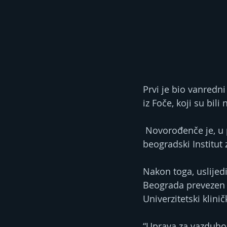
Prvi je bio vanredn
iz Foče, koji su bil
 Novorođenče je, u pratnji medicinskog tima, hitno prevezeno na dalje liječenje u 
beogradski Institut 
Nakon toga, uslijedi
Beograda prevezen p
Univerzitetski klini
“Uprava za vazduho