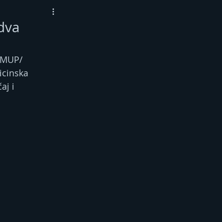
dva
/MUP/ 
icinska 
aj i 