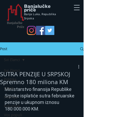
Banjalučke
priče
Banja Luka,
Republik
a
Srpska
Post
Svi članci
Svi članci
SUTRA PENZIJE U SRPSKOJ
Politika
Spremno 180 miliona KM
Vijesti
Ministarstvo finansija Republike 
Srpske isplatiće sutra februarske 
Intervju
penzije u ukupnom iznosu 
Kolumna
180.000.000 KM.
Vox populi