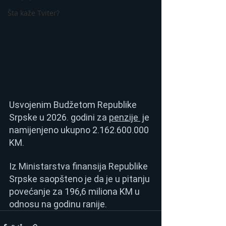
Šta kaže Tviter?
Usvojenim Budžetom Republike 
Srpske u 2026. godini za 
penzije 
 je 
namijenjeno ukupno 2.162.600.000 
KM.
Iz Ministarstva finansija Republike 
Srpske saopšteno je da je u pitanju 
povećanje za 196,6 miliona KM u 
odnosu na godinu ranije.