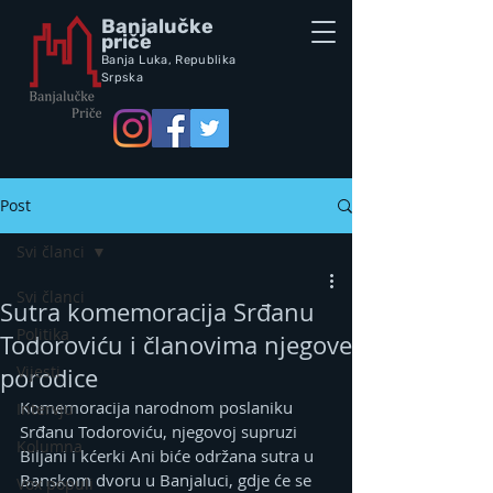
Banjalučke
priče
Banja Luka,
Republik
a
Srpska
Post
Svi članci
Svi članci
Sutra komemoracija Srđanu
Politika
Todoroviću i članovima njegove
Vijesti
porodice
Komemoracija narodnom poslaniku 
Intervju
Srđanu Todoroviću, njegovoj supruzi 
Kolumna
Biljani i kćerki Ani biće održana sutra u 
Banskom dvoru u Banjaluci, gdje će se 
Vox populi