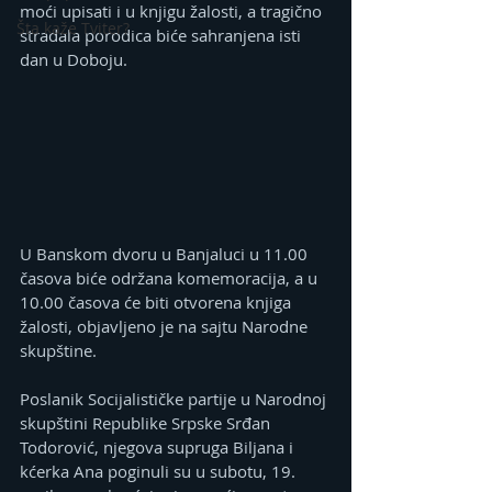
moći upisati i u knjigu žalosti, a tragično 
Šta kaže Tviter?
stradala porodica biće sahranjena isti 
dan u Doboju.
U Banskom dvoru u Banjaluci u 11.00 
časova biće održana komemoracija, a u 
10.00 časova će biti otvorena knjiga 
žalosti, objavljeno je na sajtu Narodne 
skupštine.
Poslanik Socijalističke partije u Narodnoj 
skupštini Republike Srpske Srđan 
Todorović, njegova supruga Biljana i 
kćerka Ana poginuli su u subotu, 19. 