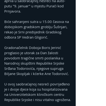
aprila u saobraćajnoj nesreći na auto-
putu "9. januar" u mjestu Puraći kod 
Prnjavora.
Biće sahranjeni sutra u 15.00 časova na 
dobojskom gradskom groblju Šušnjari, 
rekao je Srni predsjednik Gradskog 
odbora SP Vedran Gligorić.
Gradonačelnik Doboja Boris Jerinić 
proglasio je utorak za Dan žalosti 
povodom tragične smrti poslanika u 
Narodnoj skupštini Republike Srpske 
Srđana Todorovića, njegove supruga 
Biljane Skopljak i kćerke Ane Todorović.
U ovoj saobraćajnoj nesreći povrijeđeno 
je i dvoje djece koja su hospitalizovana 
na Univerzitetskom kliničkom centru 
Republike Srpske i nisu vitalno ugrožena.