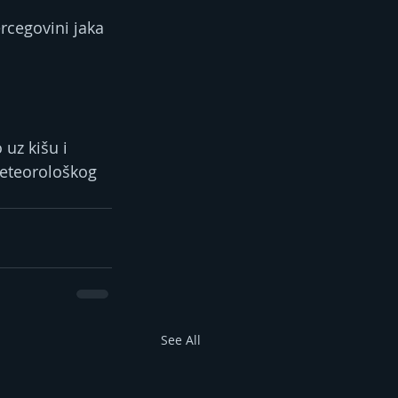
rcegovini jaka 
uz kišu i 
meteorološkog 
See All