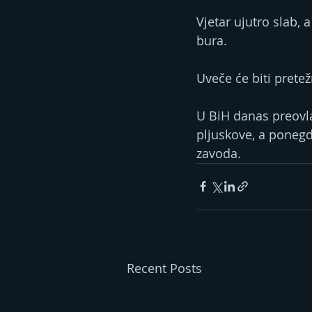
Vjetar ujutro slab,
bura.
Uveče će biti pretež
U BiH danas preovla
pljuskove, a ponegd
zavoda.
Recent Posts