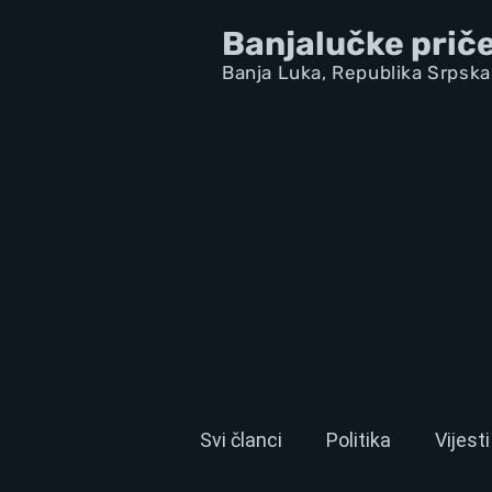
Banjalučke prič
Banja Luka,
Republik
a Srpska
Svi članci
Politika
Vijesti