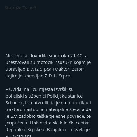
Šta kaže Tviter?
Nesreća se dogodila sinoć oko 21.40, a 
učestvovali su motocikl “suzuki” kojim je 
upravljao B.V. iz Srpca i traktor “zetor” 
kojim je upravljao Z.Đ. iz Srpca.
– Uviđaj na licu mjesta izvršili su 
policijski službenici Policijske stanice 
Srbac koji su utvrdili da je na motociklu i 
traktoru nastupila materijalna šteta, a da 
je B.V. zadobio teške tjelesne povrede, te 
jeupućen u Univerzitetski klinički centar 
Republike Srpske u Banjaluci – navela je 
PU Gradiška.