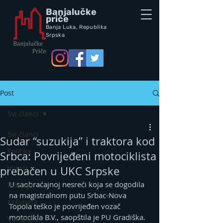
Banjalučke
priče
Banja Luka,
Republik
a
Srpska
Post
Svi članci
Svi članci
Sudar “suzukija” i traktora kod
Politika
Srbca: Povrijeđeni motociklista
Vijesti
prebačen u UKC Srpske
U saobraćajnoj nesreći koja se dogodila 
Intervju
na magistralnom putu Srbac-Nova 
Kolumna
Topola teško je povrijeđen vozač 
motocikla B.V., saopštila je PU Gradiška.
Vox populi