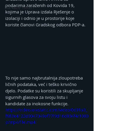
podacima zaraženih od Kovida 19, 
Šta kaže Tviter?
kojima je Uprava izdala Rješenje o 
izolaciji i odnio je u prostorije koje 
koriste članovi Gradskog odbora PDP-a. 
To nije samo najbrutalnija zloupotreba 
ličnih podataka, već i teško krivično 
djelo. Podatke su koristili za skupljanje 
sigurnih glasova za svoju listu i 
kandidate za inokosne funkcije. 
https://video.wixstatic.com/video/0d91a0_
f983e4122d0047049ef77f9d16d804f4/1080
p/mp4/file.mp4