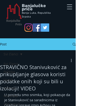
Banjalučke
priče
Banja Luka,
Republik
a
Srpska
Post
Svi članci
Svi članci
STRAVIČNO Stanivuković za
Politika
prikupljanje glasova koristi
Vijesti
podatke onih koji su bili u
izolaciji! VIDEO
Intervju
U posjedu smo snimka, koji pokazuje da 
Kolumna
je Stanivuković sa saradnicima iz 
Vox populi
Gradske uprave iznio Arhivu sa 