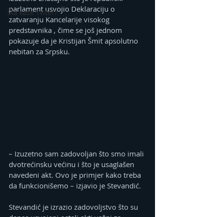
parlament usvojio Deklaraciju o 
Šta kaže Tviter?
zatvaranju Kancelarije visokog 
predstavnika , čime se još jednom 
pokazuje da je Kristijan Šmit apsolutno 
nebitan za Srpsku.
– Izuzetno sam zadovoljan što smo imali 
dvotrećinsku većinu i što je usaglašen 
navedeni akt. Ovo je primjer kako treba 
da funkcionišemo – izjavio je Stevandić.
Stevandić je izrazio zadovoljstvo što su 