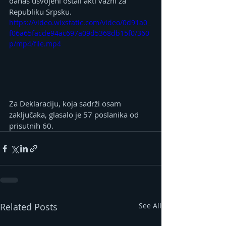
danas usvojeni ostali akti važni za 
Republiku Srpsku.
https://video.wixstatic.com/video/0d91a0_
f06a65facde94ac697a09d5368db15f0/360
p/mp4/file.mp4
Za Deklaraciju, koja sadrži osam 
zaključaka, glasalo je 57 poslanika od 
prisutnih 60.
Related Posts
See All