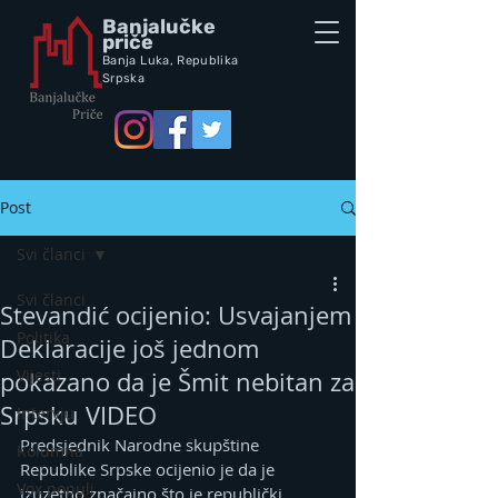
Banjalučke
priče
Banja Luka,
Republik
a
Srpska
Post
Svi članci
Svi članci
Stevandić ocijenio: Usvajanjem
Politika
Deklaracije još jednom
Vijesti
pokazano da je Šmit nebitan za
Srpsku VIDEO
Intervju
Predsjednik Narodne skupštine 
Kolumna
Republike Srpske ocijenio je da je 
Vox populi
izuzetno značajno što je republički 