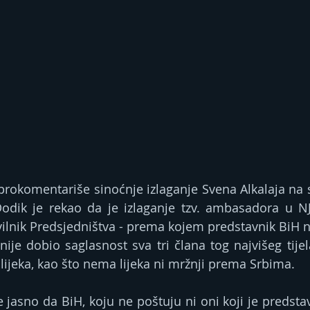
prokomentariše sinoćnje izlaganje Svena Alkalaja na sj
odik je rekao da je izlaganje tzv. ambasadora u NJu
avilnik Predsjedništva - prema kojem predstavnik BiH n
nije dobio saglasnost sva tri člana tog najvišeg tijel
ijeka, kao što nema lijeka ni mržnji prema Srbima.
 jasno da BiH, koju ne poštuju ni oni koji je predstav