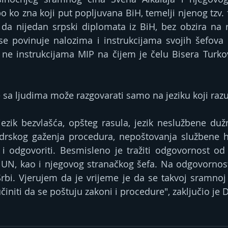
po ko zna koji put popljuvana BiH, temelji njenog tzv. 
 da nijedan srpski diplomata iz BiH, bez obzira na r
 povinuje nalozima i instrukcijama svojih šefova i
e instrukcijama MIP na čijem je čelu Bisera Turkovi
e sa ljudima može razgovarati samo na jeziku koji raz
jezik bezvlašća, opšteg rasula, jezik neslužbene dužno
 drskog gaženja procedura, nepoštovanja službene hije
i odgovoriti. Besmisleno je tražiti odgovornost od
UN, kao i njegovog stranačkog šefa. Na odgovornost 
bi. Vjerujem da je vrijeme je da se takvoj sramnoj 
initi da se poštuju zakoni i procedure", zaključio je 