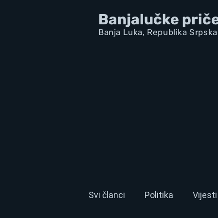
Banjalučke prič
Banja Luka,
Republik
a Srpska
Svi članci
Politika
Vijesti