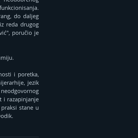
funkcionisanja. 
ang, do daljeg 
z reda drugog 
ć", poručio je 
umiju.
sti i poretka, 
rarhije, jezik 
 neodgovornog 
i razapinjanje 
praksi stane u 
Dodik.