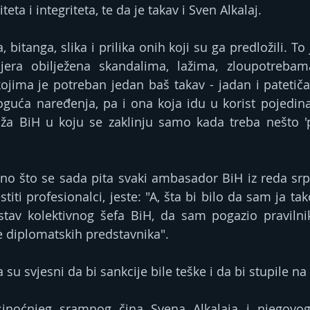
eta i integriteta, te da je takav i Sven Alkalaj.
 bitanga, slika i prilika onih koji su ga predložili. To 
ijera obilježena skandalima, lažima, zloupotrebama
jima je potreban jedan baš takav - jadan i patetičan
uća naređenja, pa i ona koja idu u korist pojedinac
a BiH u koju se zaklinju samo kada treba nešto 'pri
no što se sada pita svaki ambasador BiH iz reda srp
titi profesionalci, jeste: "A, šta bi bilo da sam ja ta
tav kolektivnog šefa BiH, da sam pogazio pravilnik
 diplomatskih predstavnika".
 su svjesni da bi sankcije bile teške i da bi stupile 
 sinoćnjeg sramnog čina Svena Alkalaja i njegovo