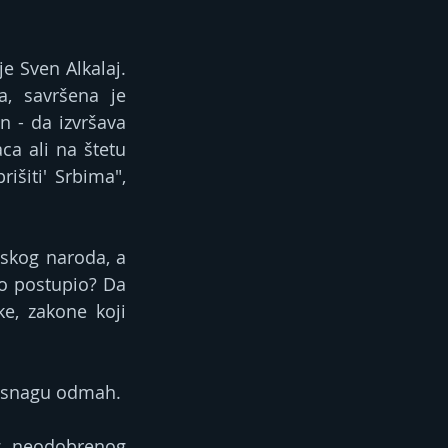
je Sven Alkalaj. 
, savršena je 
 - da izvršava 
a ali na štetu 
šiti' Srbima", 
skog naroda, a 
ko postupio? Da 
e, zakone koji 
na snagu odmah.
g neodobrenog 