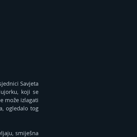
ednici Savjeta 
jorku, koji se 
e može izlagati 
a, ogledalo tog 
ljaju, smiješna 