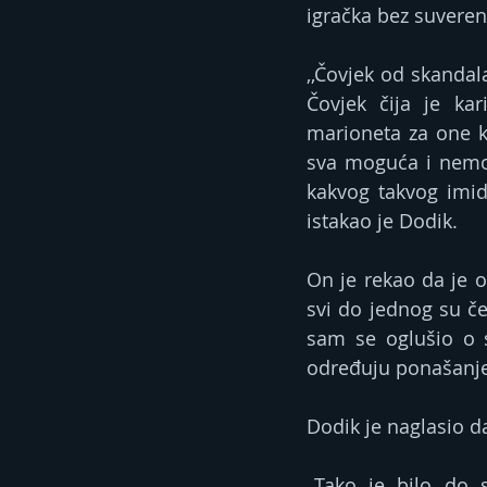
igračka bez suverenit
,,Čovjek od skandala,
Čovjek čija je kar
marioneta za one ko
sva moguća i nemog
kakvog takvog imidž
istakao je Dodik.
On je rekao da je o
svi do jednog su čes
sam se oglušio o s
određuju ponašanje
Dodik je naglasio da
,,Tako je bilo do