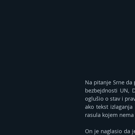
Na pitanje Srne da 
bezbejdnosti UN, D
oglušio o stav i pr
ako tekst izlaganja 
rasula kojem nema l
On je naglasio da je