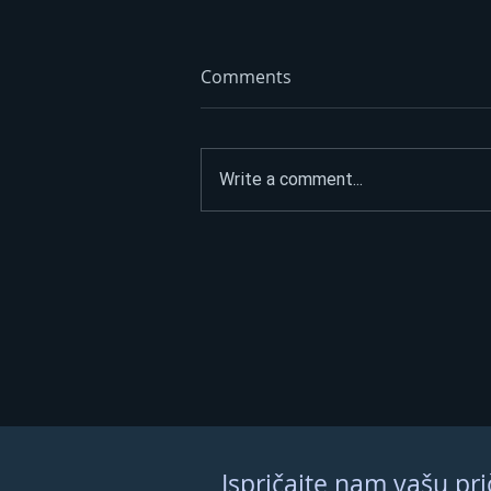
Comments
Write a comment...
Objavljen snimak pokušaja
ubistva u Istočnom
Sarajevu: Napadač pratio
Dabića prije pucnjave VIDEO
Ispričajte nam vašu pri