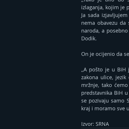
izlaganja, kojim je 
Ja sada izjavljujem
nema obavezu da se
naroda, a posebno n
Dodik.
On je ocijenio da s
,,A pošto je u BiH 
zakona ulice, jezik
mržnje, tako ćemo 
predstavnika BiH u 
se pozivaju samo Sr
kraj i moramo sve uč
Izvor: SRNA