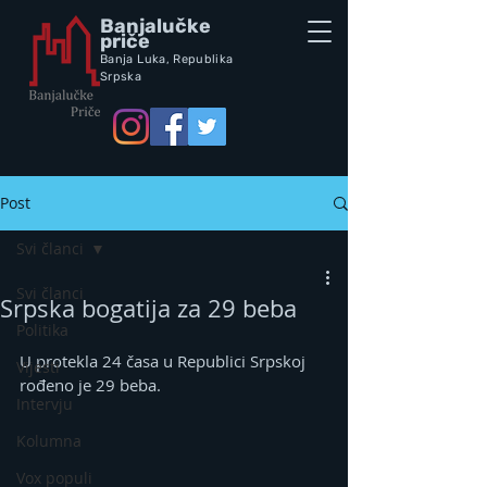
Banjalučke
priče
Banja Luka,
Republik
a
Srpska
Post
Svi članci
Svi članci
Srpska bogatija za 29 beba
Politika
U protekla 24 časa u Republici Srpskoj 
Vijesti
rođeno je 29 beba.
Intervju
Kolumna
Vox populi