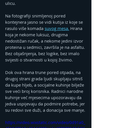
ulicu.
Na fotografiji snimljenoj pored 
kontejnera jasno se vidi kutija iz koje se 
rasulo više komada 
suvog mesa.
 Hrana 
koja je nekome luksuz, drugima 
nedostižan ručak, a nekome jedini izvor 
proteina u sedmici, završila je na asfaltu. 
Bez objašnjenja, bez logike, bez imalo 
svijesti o stvarnosti u kojoj živimo.
Dok ova hrana trune pored otpada, na 
drugoj strani grada ljudi skupljaju sitniš 
da kupe hljeb, a socijalne kuhinje bilježe 
sve veći broj korisnika. Radnici narodne 
kuhinje već mjesecima upozoravaju da 
jedva uspijevaju da podmire potrebe, jer 
su redovi sve duži, a donacija sve manje.
https://video.wixstatic.com/video/0d91a0_