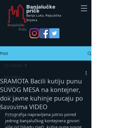
Banjalučke
priče
Banja Luka,
Republik
a
Srpska
Post
Svi članci
Svi članci
SRAMOTA Bacili kutiju punu
Politika
SUVOG MESA na kontejner,
Vijesti
dok javne kuhinje pucaju po
šavovima VIDEO
Intervju
Fotografija napravljena jutros pored 
Kolumna
jednog banjalučkog kontejnera govori 
Vox populi
više od hiljadu riječi, kutija puna suvog 