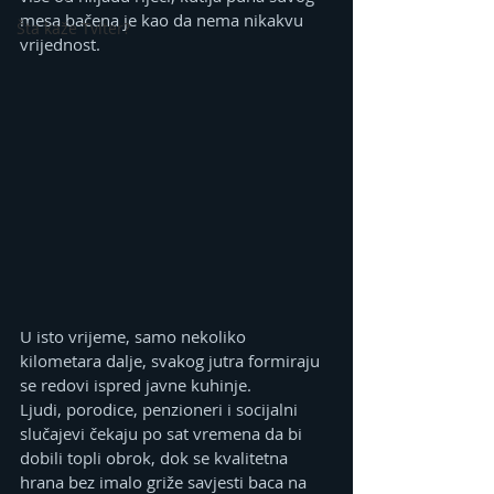
mesa bačena je kao da nema nikakvu 
Šta kaže Tviter?
vrijednost.
U isto vrijeme, samo nekoliko 
kilometara dalje, svakog jutra formiraju 
se redovi ispred javne kuhinje.
Ljudi, porodice, penzioneri i socijalni 
slučajevi čekaju po sat vremena da bi 
dobili topli obrok, dok se kvalitetna 
hrana bez imalo griže savjesti baca na 