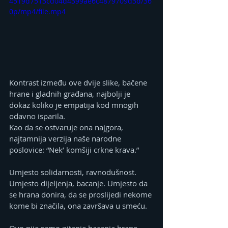
4519d7513cd04d4399ae6c4879709d3d/36
0p/mp4/file.mp4
Kontrast između ove dvije slike, bačene 
hrane i gladnih građana, najbolji je 
dokaz koliko je empatija kod mnogih 
odavno isparila.
Kao da se ostvaruje ona najgora, 
najtamnija verzija naše narodne 
poslovice: “Nek’ komšiji crkne krava.”
Umjesto solidarnosti, ravnodušnost. 
Umjesto dijeljenja, bacanje. Umjesto da 
se hrana donira, da se proslijedi nekome 
kome bi značila, ona završava u smeću.