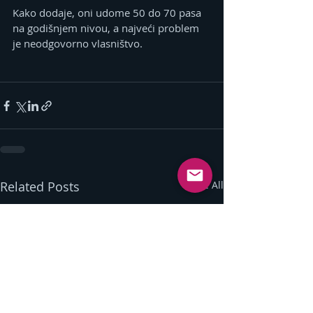
Kako dodaje, oni udome 50 do 70 pasa 
na godišnjem nivou, a najveći problem 
je neodgovorno vlasništvo.
Related Posts
See All