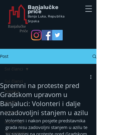
Banjalučke
priče
Banja Luka,
Republik
a
Srpska
Post
Svi članci
Svi članci
Spremni na proteste pred
Politika
Gradskom upravom u
Vijesti
Banjaluci: Volonteri i dalje
nezadovoljni stanjem u azilu
Intervju
Volonteri i nakon posjete predstavnika 
Kolumna
grada nisu zadovoljni stanjem u azilu te 
Vox populi
su spremni na proteste pred Gradskom 