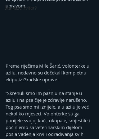
upravom.
Šta kaže Tviter?
Prema riječima Mile Šarić, volonterke u 
azilu, nedavno su dočekali kompletnu 
ekipu iz Gradske uprave.
“Skrenuli smo im pažnju na stanje u 
azilu i na psa čije je zdravlje narušeno. 
Tog psa smo mi iznijele, a u azilu je već 
nekoliko mjeseci. Volonterke su ga 
ponijele svojoj kući, okupale, smjestile i 
počinjemo sa veterinarskim dijelom 
posla vađenja krvi i odrađivanja svih 