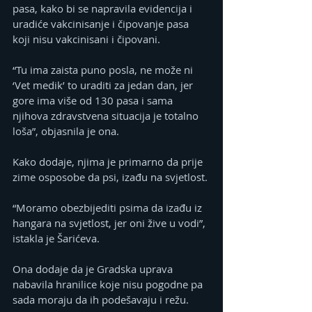
pasa, kako bi se napravila evidencija i 
uradiće vakcinisanje i čipovanje pasa 
koji nisu vakcinisani i čipovani.
“Tu ima zaista puno posla, ne može ni 
‘Vet medik’ to uraditi za jedan dan, jer 
gore ima više od 130 pasa i sama 
njihova zdravstvena situacija je totalno 
loša”, objasnila je ona.
Kako dodaje, njima je primarno da prije 
zime osposobe da psi, izađu na svjetlost.
“Moramo obezbijediti psima da izađu iz 
hangara na svjetlost, jer oni žive u vodi”, 
istakla je Šarićeva.
Ona dodaje da je Gradska uprava 
nabavila hranilice koje nisu pogodne pa 
sada moraju da ih podešavaju i režu.