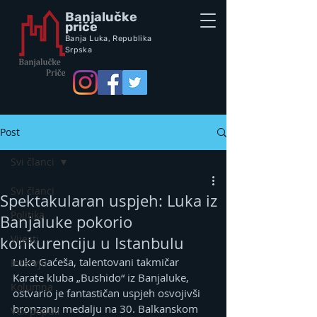
Banjalučke
priče
Banja Luka,
Republik
a
Srpska
Post
Svi članci
Svi članci
Spektakularan uspjeh: Luka iz
Politika
Banjaluke pokorio
Vijesti
konkurenciju u Istanbulu
Luka Gaćeša, talentovani takmičar 
Intervju
Karate kluba „Bushido“ iz Banjaluke, 
Kolumna
ostvario je fantastičan uspjeh osvojivši 
bronzanu medalju na 30. Balkanskom 
Vox populi