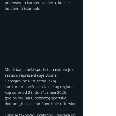
prvenstvu u karateu za djecu, koje je 
Šta kaže Tviter?
održano u Istanbulu.
Mladi banjalučki sportista nastupio je u 
sastavu reprezentacije Bosne i 
Hercegovine u izuzetno jakoj 
konkurenciji vršnjaka iz cijelog regiona, 
koji su se od 29. do 31. maja 2026. 
godine okupili u poznatoj sportskoj 
dvorani „Basaksehir Spor Hall“ u Turskoj.
Luka se takmičio u kategoriji dječaka do 