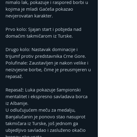
nimalo lak, pokazuje i raspored borbi u 
kojima je mladi Gaćeša pokazao 
nevjerovatan karakter.
Prvo kolo: Sjajan start i pobjeda nad 
domaćim takmičarom iz Turske.
Drugo kolo: Nastavak dominacije i 
trijumf protiv predstavnika Crne Gore.
Polufinale: Zaustavljen je nakon velike i 
neizvjesne borbe, čime je preusmjeren u 
repasaž.
Repasaž: Luka pokazuje šampionski 
mentalitet i ekspresno savladava borca 
iz Albanije.
U odlučujućem meču za medalju, 
Banjalučanin je ponovo stao nasuprot 
takmičara iz Turske, još jednom ga 
ubjedljivo savladao i zasluženo okačio 
bronzu oko vrata.