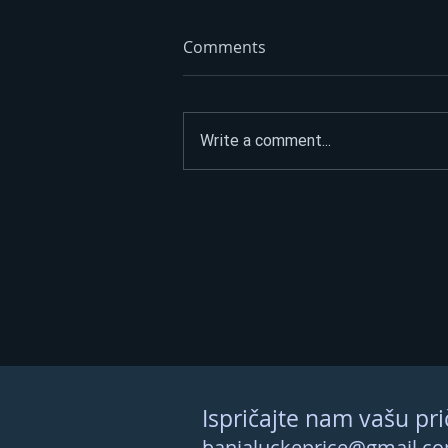
Comments
Write a comment...
Litar poskupio 70 feninga:
Dizel trenutno ide i do 3,45
KM – evo kad se očekuju
nove cijene
Ispričajte nam vašu pri
banjaluckeprice@gmail.c