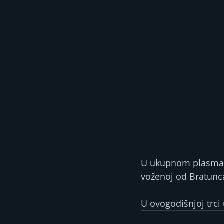
U ukupnom plasmanu 
voženoj od Bratunc
U ovogodišnjoj trci