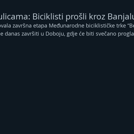
licama: Biciklisti prošli kroz Banja
rtovala završna etapa Međunarodne biciklističke trke “
e danas završiti u Doboju, gdje će biti svečano progla