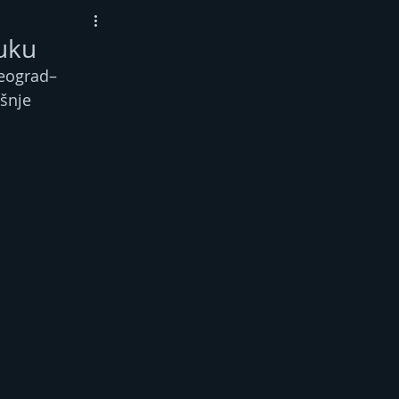
luku
Beograd–
šnje 