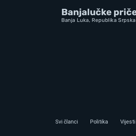
Banjalučke prič
Banja Luka,
Republik
a Srpska
Svi članci
Politika
Vijesti