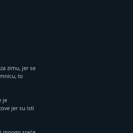
za zimu, jer se 
mnicu, to 
 je 
ve jer su isti 
ti mnogo sreće 