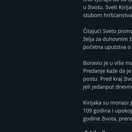
u životu. Sveti Kiri
stubom hrišćanstva
Čitajući Sveto pismo
želja za duhovnim ž
početna uputstva o
Boravio je u više ma
Predanje kaže da je 
postu. Pred kraj ži
jeli jedanput dnevno
Kirijaka su monasi po
109 godina i upokoji
godine života, prenos