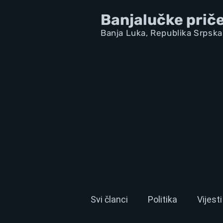
Banjalučke prič
Banja Luka,
Republik
a Srpska
Svi članci
Politika
Vijesti