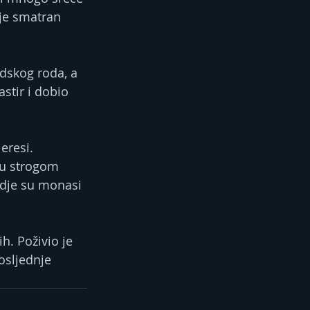
 je smatran 
udskog roda, a 
stir i dobio 
eresi. 
 u strogom 
gdje su monasi 
ih. Poživio je 
osljednje 