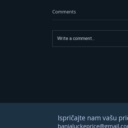
Comments
Write a comment...
Litar poskupio 70 feninga:
Dizel trenutno ide i do 3,45
KM – evo kad se očekuju
nove cijene
Ispričajte nam vašu pri
banjaluckeprice@gmail.c