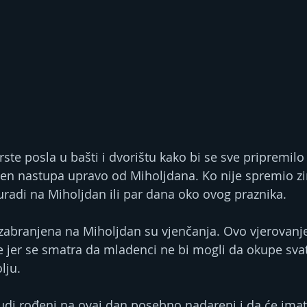
ste posla u bašti i dvorištu kako bi se sve pripremilo 
en nastupa upravo od Miholjdana. Ko nije spremio zi
radi na Miholjdan ili par dana oko ovog praznika.
e zabranjena na Miholjdan su vjenčanja. Ovo vjerovanje
jer se smatra da mladenci ne bi mogli da okupe svato
lju.
ljudi rođeni na ovaj dan posebno nadareni i da će ima