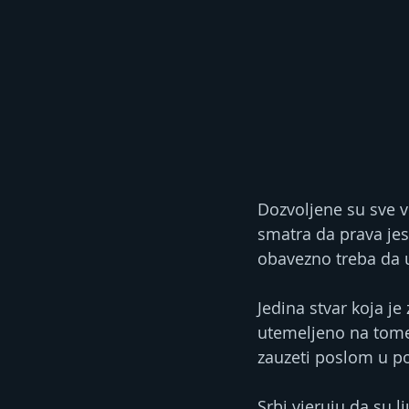
Dozvoljene su sve vr
smatra da prava jes
obavezno treba da u
Jedina stvar koja j
utemeljeno na tome 
zauzeti poslom u po
Srbi vjeruju da su 