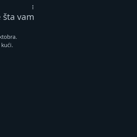
e šta vam
ktobra.
 kući.