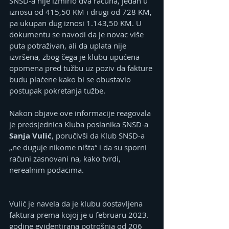
SNSD-a nije izmirio dva računa, jedan u 
iznosu od 415,50 KM i drugi od 728 KM, 
pa ukupan dug iznosi 1.143,50 KM. U 
dokumentu se navodi da je novac više 
puta potraživan, ali da uplata nije 
izvršena, zbog čega je klubu upućena 
opomena pred tužbu uz poziv da fakture 
budu plaćene kako bi se obustavio 
postupak pokretanja tužbe.
Nakon objave ove informacije reagovala 
je predsjednica Kluba poslanika SNSD-a 
Sanja Vulić
, poručivši da Klub SNSD-a 
„ne duguje nikome ništa“ i da su sporni 
računi zasnovani na, kako tvrdi, 
nerealnim podacima.
Vulić je navela da je klubu dostavljena 
faktura prema kojoj je u februaru 2023. 
godine evidentirana potrošnja od 206 