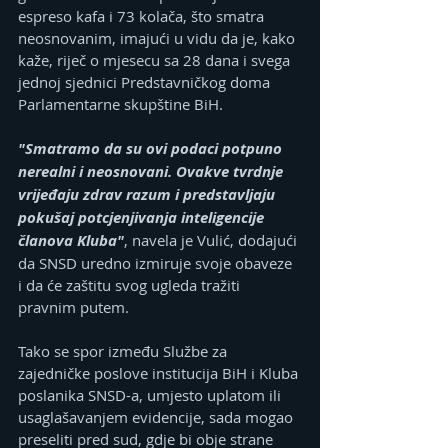
espreso kafa i 73 kolača, što smatra 
neosnovanim, imajući u vidu da je, kako 
kaže, riječ o mjesecu sa 28 dana i svega 
jednoj sjednici Predstavničkog doma 
Parlamentarne skupštine BiH.
"Smatramo da su ovi podaci potpuno 
nerealni i neosnovani. Ovakve tvrdnje 
vrijeđaju zdrav razum i predstavljaju 
pokušaj potcjenjivanja inteligencije 
članova Kluba"
, navela je Vulić, dodajući 
da SNSD uredno izmiruje svoje obaveze 
i da će zaštitu svog ugleda tražiti 
pravnim putem.
Tako se spor između Službe za 
zajedničke poslove institucija BiH i Kluba 
poslanika SNSD-a, umjesto uplatom ili 
usaglašavanjem evidencije, sada mogao 
preseliti pred sud, gdje bi obje strane 