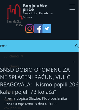
Banjalučke
priče
Banja Luka,
Republik
a
Srpska
Post
Svi članci
Svi članci
SNSD DOBIO OPOMENU ZA
Politika
NEISPLAĆENI RAČUN, VULIĆ
Vijesti
REAGOVALA: "Nismo popili 206
kafa i pojeli 73 kolača"
Intervju
Prema dopisu Službe, Klub poslanika 
Kolumna
SNSD-a nije izmirio dva računa.
Vox populi