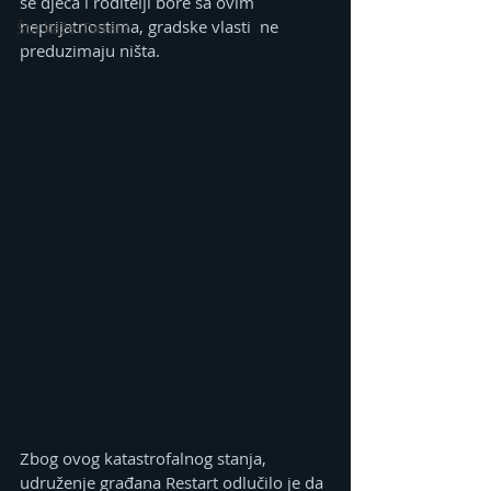
se djeca i roditelji bore sa ovim 
neprijatnostima, gradske vlasti  ne 
Šta kaže Tviter?
preduzimaju ništa.
Zbog ovog katastrofalnog stanja, 
udruženje građana Restart odlučilo je da 