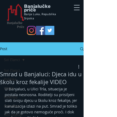
Banjalučke
priče
Banja Luka,
Republik
a
Srpska
Post
Svi članci
Svi članci
Smrad u Banjaluci: Djeca idu u
Politika
školu kroz fekalije VIDEO
Vijesti
U Banjaluci, u Ulici Trla, situacija je 
postala nesnosna. Roditelji su prisiljeni 
Intervju
slati svoju djecu u školu kroz fekalije, jer 
Kolumna
kanalizacija izlazi na put. Smrad je toliko 
jak da je gotovo nemoguće proći. I dok 
Vox populi