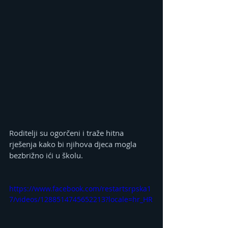
Roditelji su ogorčeni i traže hitna 
rješenja kako bi njihova djeca mogla 
bezbrižno ići u školu. 
https://www.facebook.com/restartsrpska1
7/videos/1288514745652213?locale=hr_HR