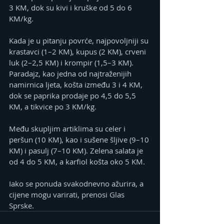
3 KM, dok su kivi i kruške od 5 do 6 
KM/kg.
Kada je u pitanju povrće, najpovoljniji su 
krastavci (1–2 KM), kupus (2 KM), crveni 
luk (2–2,5 KM) i krompir (1,5–3 KM). 
Paradajz, kao jedna od najtraženijih 
namirnica ljeta, košta između 3 i 4 KM, 
dok se paprika prodaje po 4,5 do 5,5 
KM, a tikvice po 3 KM/kg.
Među skupljim artiklima su celer i 
peršun (10 KM), kao i sušene šljive (9–10 
KM) i pasulj (7–10 KM). Zelena salata je 
od 4 do 5 KM, a karfiol košta oko 5 KM.
Iako se ponuda svakodnevno ažurira, a 
cijene mogu varirati, prenosi Glas 
Sprske.