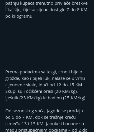
pažnju kupaca trenutno privlače breskve 
Šta kaže Tviter?
i kajsije, čije su cijene dostigle 7 do 8 KM 
po kilogramu.
Prema podacima sa tezgi, crno i bijelo 
grožđe, kao i bijeli luk, nalaze se u vrhu 
cijenovne skale, idući od 12 do 15 KM. 
Skupi su i očišćeni orasi (20 KM/kg), 
lješnik (23 KM/kg) te badem (25 KM/kg).
Od sezonskog voća, jagode se prodaju 
od 5 do 7 KM, dok se trešnje kreću 
između 13 i 15 KM. Jabuke i banane su 
među pristupačnijim opcijama – od 2 do 