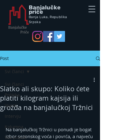
Banjalučke
priče
Banja Luka,
Republik
a
Srpska
Post
Svi članci
Svi članci
Slatko ali skupo: Koliko ćete
Politika
platiti kilogram kajsija ili
Vijesti
grožđa na banjalučkoj Tržnici
Intervju
Kolumna
Na banjalučkoj Tržnici u ponudi je bogat 
izbor sezonskog voća i povrća, a najveću 
Vox populi