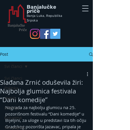
Banjalučke
priče
Banja Luka,
Republik
a
Srpska
Post
Svi članci
Svi članci
Slađana Zrnić oduševila žiri:
Politika
Najbolja glumica festivala
Vijesti
“Dani komedije”
Nagrada za najbolju glumicu na 25. 
Intervju
pozorišnom festivalu “Dani komedije” u 
Kolumna
Bijeljini, za uloge u predstavi Iza tih očiju 
Gradskog pozorišta Jazavac, pripala je 
Vox populi