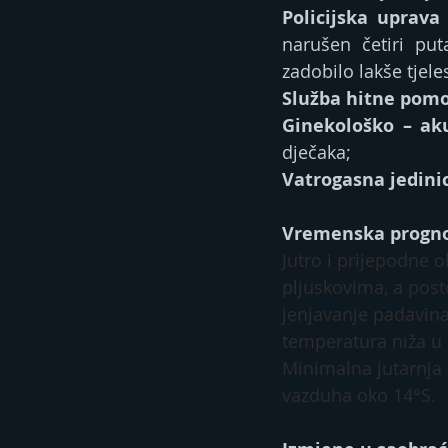
Policijska uprava
narušen četiri pu
zadobilo lakše tjel
Služba hitne pomo
Ginekološko – ak
dječaka;
Vatrogasna jedini
Vremenska progn
Jutro i prijepodne 
pljuskovima, a post
jenjavanje padavina
temperatura niža u 
Minimalna jutarnja
vazduha oko 14°S.