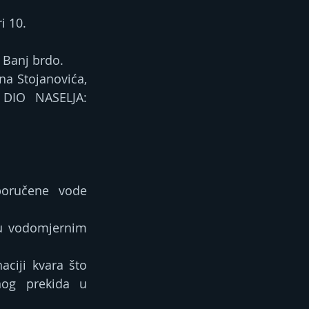
i 10.
i Banj brdo.
na Stojanovića, 
 DIO NASELJA: 
oručene vode 
u vodomjernim 
ciji kvara što 
og prekida u 