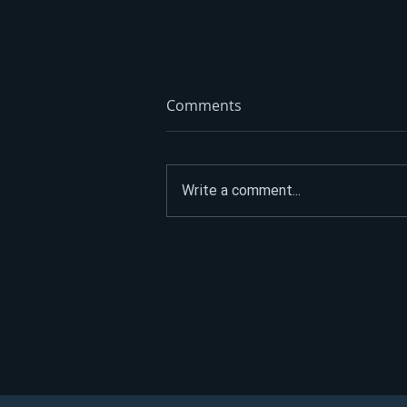
Comments
Write a comment...
Spremno 180.000.000 KM:
Poznato kada počinje
isplata penzija u Srpskoj