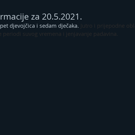
ormacije za 20.5.2021.
pet djevojčica i sedam dječaka. 
Jutro i prijepodne ob
 periodi suvog vremena i jenjavanje padavina.