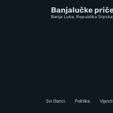
Banjalučke prič
Banja Luka,
Republik
a Srpska
Svi članci
Politika
Vijesti