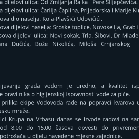
a dijelovi ulica: Od Zmijanja Rajka i Pere Slijepčevića.
 dijelovi ulica: Čarlija Čaplina, Prijedorska i Marije Kir
ova dio naselja: Kola-Plavšići Udovičići.
ova dijelovi naselja: Srpske toplice, Novoselija, Grab 
ova dijelovi ulica: Novi sokak, Trla, Šibovi, Dr Mlade
ana Dučića, Bože Nikolića, Miloša Crnjanskog i
ijevanje grada vodom je uredno, a kvalitet isp
 pravilnika o higijenskoj ispravnosti vode za piće.
 prilika ekipe Vodovoda rade na popravci kvarova 
asku mreže.
ici Krupa na Vrbasu danas se izvode radovi na sana
d 8,00 do 15,00 časova dovesti do privremen
potrošača u dijelu navedene mjesne zajednice.