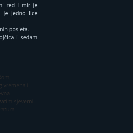
ni red i mir je 
je jedno lice 
nih posjeta.
ojčica i sedam 
šom, 
g vremena i 
evna 
atim sjeverni. 
ratura 