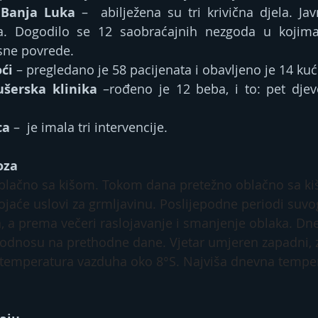
 Banja Luka
 –  abilježena su tri krivična djela. Jav
ta. Dogodilo se 12 saobraćajnih nezgoda u kojima 
esne povrede.
ći
 – pregledano je 58 pacijenata i obavljeno je 14 kuć
ušerska klinika
 –rođeno je 12 beba, i to: pet djev
ca
 –  je imala tri intervencije.
oza
oblačno sa kišom. Tokom dana pretežno oblačno sa ki
ojaće uslovi za grmljavinu. Poslijepodne periodi suvo
, a prema večeri raslojavanje i smanjenje oblaka. Dn
odnosu na prethodne dane. Vjetar umjeren zapadni, z
 temperatura vazduha oko 8°S. Najviša dnevna tempe