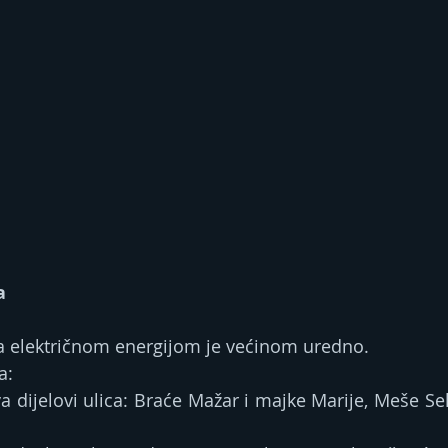
a
a električnom energijom je većinom uredno.
a: 
va dijelovi ulica: Braće Mažar i majke Marije, Meše Se