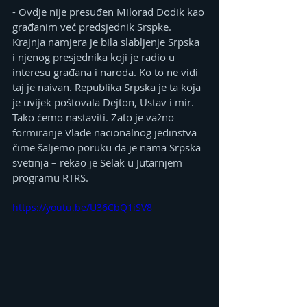
- Ovdje nije presuđen Milorad Dodik kao 
građanim već predsjednik Srspke. 
Krajnja namjera je bila slabljenje Srpska 
i njenog presjednika koji je radio u 
interesu građana i naroda. Ko to ne vidi 
taj je naivan. Republika Srpska je ta koja 
je uvijek poštovala Dejton, Ustav i mir. 
Tako ćemo nastaviti. Zato je važno 
formiranje Vlade nacionalnog jedinstva 
čime šaljemo poruku da je nama Srpska 
svetinja – rekao je Selak u Јutarnjem 
programu RTRS.
https://youtu.be/U36CbQ1iSV8