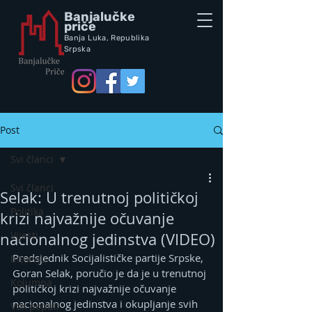
Banjalučke
priče
Banja Luka,
Republik
a
Srpska
Post
Svi članci
Svi članci
Selak: U trenutnoj političkoj
Politika
krizi najvažnije očuvanje
Vijesti
nacionalnog jedinstva (VIDEO)
Predsjednik Socijalističke partije Srpske, 
Intervju
Goran Selak, poručio je da je u trenutnoj 
Kolumna
političkoj krizi najvažnije očuvanje 
nacionalnog jedinstva i okupljanje svih 
Vox populi