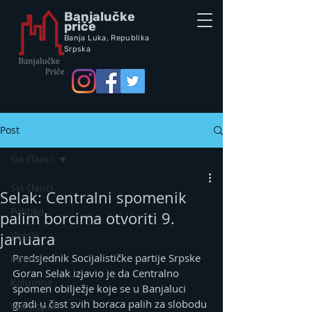
Banjalučke
priče
Banja Luka,
Republik
a
Srpska
Post
Svi članci
Svi članci
Selak: Centralni spomenik
Politika
palim borcima otvoriti 9.
Vijesti
januara
Predsjednik Socijalističke partije Srpske 
Intervju
Goran Selak izjavio je da Centralno 
Kolumna
spomen obilježje koje se u Banjaluci 
gradi u čast svih boraca palih za slobodu 
Vox populi