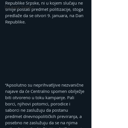
Republike Srpske, ni u kojem slučaju ne 
Šta kaže Tviter?
smije postati predmet politizacije, stoga 
predlaže da se otvori 9. januara, na Dan 
Republike.
“Apsolutno su neprihvatljive nezvanične 
najave da će Centralno spomen obilježje 
biti otvoreno u toku kampanje. Pali 
borci, njihovi potomci, porodice i 
saborci ne zaslužuju da postanu 
predmet dnevnopolitičkih previranja, a 
posebno ne zaslužuju da se na njima 