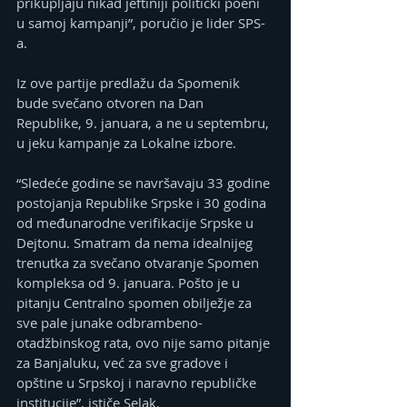
prikupljaju nikad jeftiniji politički poeni 
u samoj kampanji”, poručio je lider SPS-
a.
Iz ove partije predlažu da Spomenik 
bude svečano otvoren na Dan 
Republike, 9. januara, a ne u septembru, 
u jeku kampanje za Lokalne izbore.
“Sledeće godine se navršavaju 33 godine 
postojanja Republike Srpske i 30 godina 
od međunarodne verifikacije Srpske u 
Dejtonu. Smatram da nema idealnijeg 
trenutka za svečano otvaranje Spomen 
kompleksa od 9. januara. Pošto je u 
pitanju Centralno spomen obilježje za 
sve pale junake odbrambeno-
otadžbinskog rata, ovo nije samo pitanje 
za Banjaluku, već za sve gradove i 
opštine u Srpskoj i naravno republičke 
institucije”, ističe Selak.