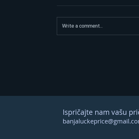
Write a comment...
ASFALTIRAO PUT DO
SPOMENIKA HEROJIMA, PA
POSLAO JASNU PORUKU:
“Narod nije na prodaju”
Ispričajte nam vašu pri
banjaluckeprice@gmail.c