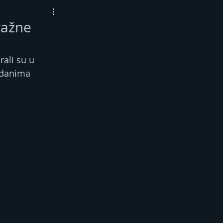
važne
ali su u 
 danima 