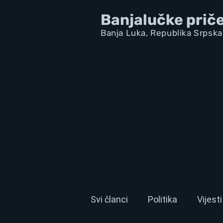
Banjalučke prič
Banja Luka,
Republik
a Srpska
Svi članci
Politika
Vijesti