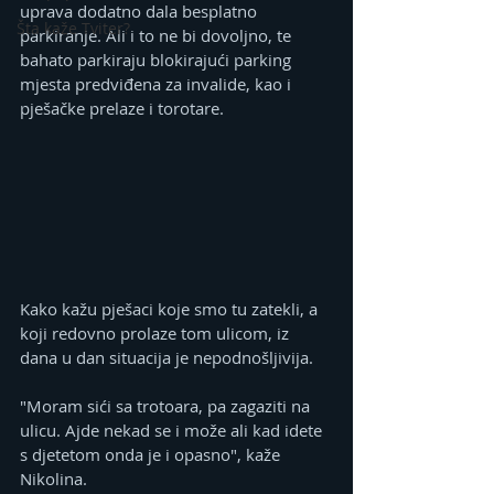
uprava dodatno dala besplatno 
Šta kaže Tviter?
parkiranje. Ali i to ne bi dovoljno, te 
bahato parkiraju blokirajući parking 
mjesta predviđena za invalide, kao i 
pješačke prelaze i torotare.
Kako kažu pješaci koje smo tu zatekli, a 
koji redovno prolaze tom ulicom, iz 
dana u dan situacija je nepodnošljivija.
"Moram sići sa trotoara, pa zagaziti na 
ulicu. Ajde nekad se i može ali kad idete 
s djetetom onda je i opasno", kaže 
Nikolina.