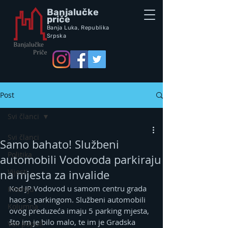
Banjalučke
priče
Banja Luka,
Republik
a
Srpska
Post
Svi članci
Svi članci
Samo bahato! Službeni
Politika
automobili Vodovoda parkiraju
Vijesti
na mjesta za invalide
Kod JP Vodovod u samom centru grada 
Intervju
haos s parkingom. Službeni automobili 
Kolumna
ovog preduzeća imaju 5 parking mjesta, 
što im je bilo malo, te im je Gradska 
Vox populi