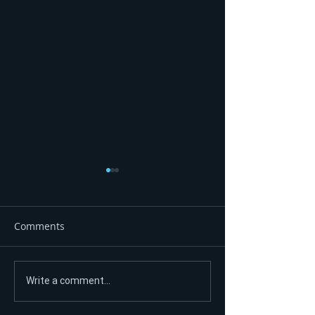
Comments
Prevoz tijela poginulih
(FOTO) PROBIJA
Write a comment...
planinara preko
SPRATNOSTI U