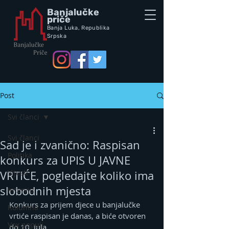
Banjalučke
priče
Banja Luka,
Republik
a
Srpska
Post
Svi članci
Svi članci
Sad je i zvanično: Raspisan
Politika
konkurs za UPIS U JAVNE
Vijesti
VRTIĆE, pogledajte koliko ima
slobodnih mjesta
Intervju
Konkurs za prijem djece u banjalučke 
Kolumna
vrtiće raspisan je danas, a biće otvoren 
Vox populi
do 10. jula.