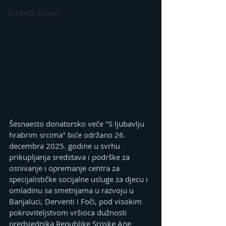
Šta kaže Tviter?
Šesnaesto donatorsko veče "S ljubavlju 
hrabrim srcima" biće održano 26. 
decembra 2025. godine u svrhu 
prikupljanja sredstava i podrške za 
osnivanje i opremanje centra za 
specijalističke socijalne usluge za djecu i 
omladinu sa smetnjama u razvoju u 
Banjaluci, Derventi i Foči, pod visokim 
pokroviteljstvom vršioca dužnosti 
predsjednika Republike Srpske Ane 