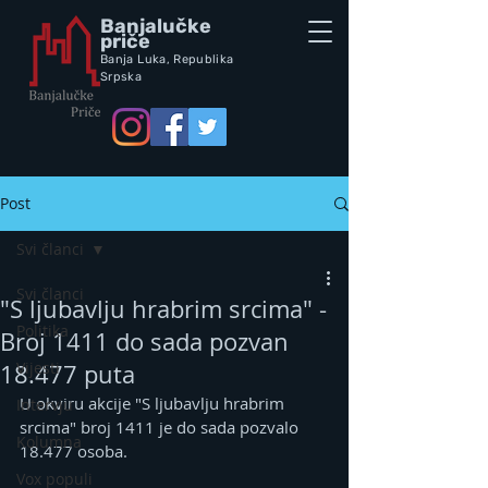
Banjalučke
priče
Banja Luka,
Republik
a
Srpska
Post
Svi članci
Svi članci
"S ljubavlju hrabrim srcima" -
Politika
Broj 1411 do sada pozvan
Vijesti
18.477 puta
U okviru akcije "S ljubavlju hrabrim 
Intervju
srcima" broj 1411 je do sada pozvalo 
Kolumna
18.477 osoba.
Vox populi