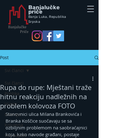
Banjalučke
priče
Banja Luka,
Republik
a
Srpska
Post
Svi članci
Svi članci
Rupa do rupe: Mještani traže
Politika
hitnu reakciju nadležnih na
Vijesti
problem kolovoza FOTO
Stanovnici ulica Milana Brankovića i 
Intervju
Branka Koščice suočavaju se sa 
Kolumna
ozbiljnim problemom na saobraćajnici 
koja, kako navode građani, postaje 
Vox populi