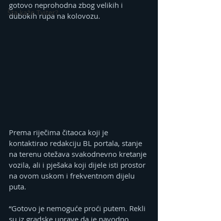
gotovo neprohodna zbog velikih i 
Šta kaže Tviter?
dubokih rupa na kolovozu.
Prema riječima čitaoca koji je 
kontaktirao redakciju BL portala, stanje 
na terenu otežava svakodnevno kretanje 
vozila, ali i pješaka koji dijele isti prostor 
na ovom uskom i frekventnom dijelu 
puta.
“Gotovo je nemoguće proći putem. Rekli 
su iz gradske uprave da je navodno 