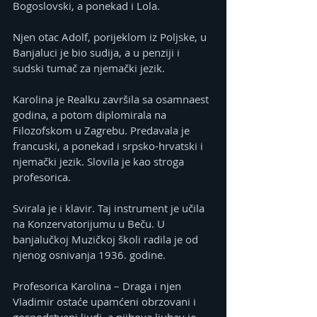
Bogoslovski, a ponekad i Lola.
Njen otac Adolf, porijeklom iz Poljske, u 
Banjaluci je bio sudija, a u penziji i 
sudski tumač za njemački jezik.
Karolina je Realku završila sa osamnaest 
godina, a potom diplomirala na 
Filozofskom u Zagrebu. Predavala je 
francuski, a ponekad i srpsko-hrvatski i 
njemački jezik. Slovila je kao stroga 
profesorica.
Svirala je i klavir. Taj instrument je učila 
na Konzervatorijumu u Beču. U 
banjalučkoj Muzičkoj školi radila je od 
njenog osnivanja 1936. godine.
Profesorica Karolina – Draga i njen 
Vladimir ostaće upamćeni obrzovani i 
gospodstveni ljudi, a njihova ljubav je, 