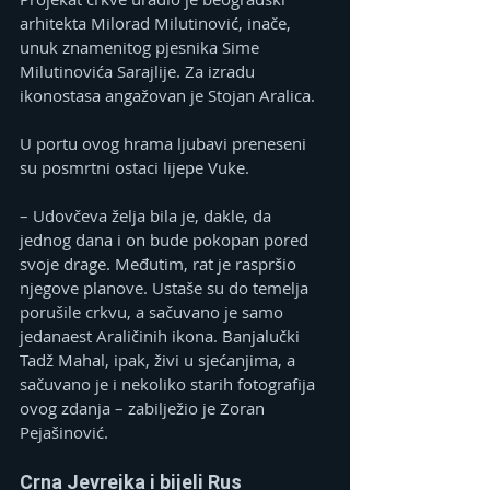
arhitekta Milorad Milutinović, inače, 
unuk znamenitog pjesnika Sime 
Milutinovića Sarajlije. Za izradu 
ikonostasa angažovan je Stojan Aralica.
U portu ovog hrama ljubavi preneseni 
su posmrtni ostaci lijepe Vuke.
– Udovčeva želja bila je, dakle, da 
jednog dana i on bude pokopan pored 
svoje drage. Međutim, rat je raspršio 
njegove planove. Ustaše su do temelja 
porušile crkvu, a sačuvano je samo 
jedanaest Araličinih ikona. Banjalučki 
Tadž Mahal, ipak, živi u sjećanjima, a 
sačuvano je i nekoliko starih fotografija 
ovog zdanja – zabilježio je Zoran 
Pejašinović.
Crna Jevrejka i bijeli Rus