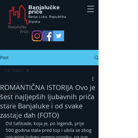
Banjalučke
priče
Banja Luka,
Republik
a
Srpska
Post
Svi članci
Svi članci
ROMANTIČNA ISTORIJA Ovo je
Politika
šest najljepših ljubavnih priča
Vijesti
stare Banjaluke i od svake
zastaje dah (FOTO)
Intervju
Od Safikade, koja je, po legendi, prije 
Kolumna
500 godina stala pred top i ubila se zbog 
Vox populi
nesretne ljubavi prema vojniku, pa sve 