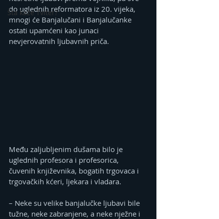
do uglednih reformatora iz 20. vijeka, 
Šta kaže Tviter?
mnogi će Banjalučani i Banjalučanke 
ostati upamćeni kao junaci 
nevjerovatnih ljubavnih priča.
Među zaljubljenim dušama bilo je 
uglednih profesora i profesorica, 
čuvenih književnika, bogatih trgovaca i 
trgovačkih kćeri, ljekara i vladara.
– Neke su velike banjalučke ljubavi bile 
tužne, neke zabranjene, a neke nježne i 