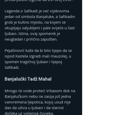
Legenda o Safikadi je već vijekovima 
jedan od simbola Banjaluke, a Safikadin 
grob je kultno mjesto, na kojem se 
okupljaju zaljubljeni i pale svijeće u čast 
ljubavi. Istina, ovaj spomenik je 
neugladan i prilično zapušten.
Pejašinović kaže da bi bilo lijepo da se 
ispod Kastela izgradi mali mauzolej, u 
spomen tragičnoj ljubavi i lijepoj 
Safikadi.
Banjalučki Tadž Mahal
Mnogo će vode proteći Vrbasom dok na 
Banjalučkom nebu ne zasija još jedna 
vanvremena ljepotica, kojoj usud nije 
dao da uživa u ljubavi i da starost 
dočeka uz voljenog čovjeka.