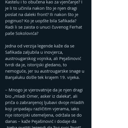
Kastelu i to obučena kao za vjenčanje? I 
je li to učinila nakon što je njen dragi 
poslat na daleki front? Ili nakon što je 
poginuo? Ko je uopšte bila Safikada? 
Radi li se zaista o unuci čuvenog Ferhat 
paše Sokolovića?
Jedna od verzija legende kaže da se 
Safikada zaljubila u inovjerca, 
austrougarskog vojnika, ali Pejašinović 
tvrdi da je, istorijski gledano, to 
nemoguće, jer su austrougarske snage u 
Banjaluku došle tek krajem 19. vijeka.
– Mnogo je vjerovatnije da je njen dragi 
bio „mladi Omer, asker iz daleka“, ali 
priča o zabranjenoj ljubavi dvoje mladih 
koji pripadaju različitim vjerama, iako 
nije istorijski utemeljena, održala se do 
danas – kaže Pejašinović i dodaje da 
„treba pustiti legendi da živi svoj život“.