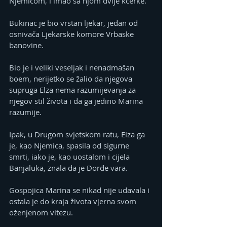
Njemicom, i imao sa njom dvije kćerke.
Bukinac je bio vrstan ljekar, jedan od 
osnivača Ljekarske komore Vrbaske 
banovine.
Bio je i veliki veseljak i nenadmašan 
boem, nerijetko se žalio da njegova 
supruga Elza nema razumijevanja za 
njegov stil života i da ga jedino Marina 
razumije.
Ipak, u Drugom svjetskom ratu, Elza ga 
je, kao Njemica, spasila od sigurne 
smrti, iako je, kao uostalom i cijela 
Banjaluka, znala da je Đorđe vara.
Gospojica Marina se nikad nije udavala i 
ostala je do kraja života vjerna svom 
oženjenom vitezu.