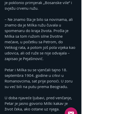
je poklonio primjerak „Bosanske vile” i 
svježu crvenu ružu.
– Ne znamo šta je bilo sa novinama, ali 
znamo da je Milka ružu čuvala u 
spomenaru do kraja života. Prošla je 
Milka sa tom ružom silne životne 
mećave, u početku sa Petrom, do 
Velikog rata, a potom još pola vijeka kao 
udovica, ali od ruže se nije odvajala – 
zapisao je Pejašinović.
Petar i Milka su se vjenčali tajno 18. 
septembra 1904. godine u crkvi u 
Romanovcima, sat prije ponoći. U zoru 
su već bili na putu prema Beogradu.
U doba njaveće ljubavi, pred venčanje, 
Petar je jasno govorio Milki kakav je 
život čeka, ako ostane uz njega.