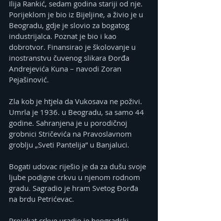
Ilija Rankić, sedam godina stariji od nje. 
Porijeklom je bio iz Bijeljine, a živio je u 
Beogradu, gdje je slovio za bogatog 
industrijalca. Poznat je bio i kao 
dobrotvor. Finansirao je školovanje u 
inostranstvu čuvenog slikara Đorđa 
Andrejevića Kuna – navodi Zoran 
Pejašinović.
Zla kob je htjela da Vukosava ne poživi. 
Umrla je 1936. u Beogradu, sa samo 44 
godine. Sahranjena je u porodičnoj 
grobnici Stričevića na Pravoslavnom 
groblju „Sveti Pantelija” u Banjaluci.
Bogati udovac riješio je da za dušu svoje 
ljube podigne crkvu u njenom rodnom 
gradu. Sagradio je hram Svetog Đorđa 
na brdu Petrićevac.
Projekat crkve uradio je beogradski 