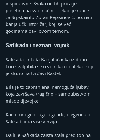
inspirativne. Svaka od tih priča je 
posebna na svoj način – rekao je ranije  
za Srpskainfo Zoran Pejašinović, poznati 
banjalučki istoričar, koji se već 
godinama bavi ovom temom.
Safikada i neznani vojnik
Safikada, mlada Banjalučanka iz dobre 
kuće, zaljubila se u vojnika iz daleka, koji 
je služio na tvrđavi Kastel.
Bila je to zabranjena, nemoguća ljubav, 
koja završava tragično – samoubistvom 
mlade djevojke.
Kao i mnoge druge legende, i legenda o 
Safikadi ima više verzija.
Da li je Safikada zaista stala pred top na 