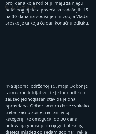
broj dana koje roditelji imaju za njegu 
Šta kaže Tviter?
bolesnog djeteta poveća sa sadašnjih 15 
na 30 dana na godišnjem nivou, a Vlada 
Srpske je ta koja će dati konačnu odluku.
"Na sjednici održanoj 15. maja Odbor je 
razmatrao inicijativu, te je tom prilikom 
zauzeo jednoglasan stav da je ona 
opravdana. Odbor smatra da se svakako 
treba izaći u susret najranjivijoj 
kategoriji, te omogućiti do 30 dana 
bolovanja godišnje za njegu bolesnog 
djeteta mlađeg od sedam godina", rekla 