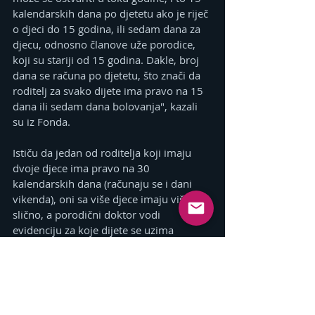
kalendarskih dana po djetetu ako je riječ 
o djeci do 15 godina, ili sedam dana za 
djecu, odnosno članove uže porodice, 
koji su stariji od 15 godina. Dakle, broj 
dana se računa po djetetu, što znači da 
roditelj za svako dijete ima pravo na 15 
dana ili sedam dana bolovanja", kazali 
su iz Fonda.
Ističu da jedan od roditelja koji imaju 
dvoje djece ima pravo na 30 
kalendarskih dana (računaju se i dani 
vikenda), oni sa više djece imaju više i 
slično, a porodični doktor vodi 
evidenciju za koje dijete se uzima 
bolovanje.