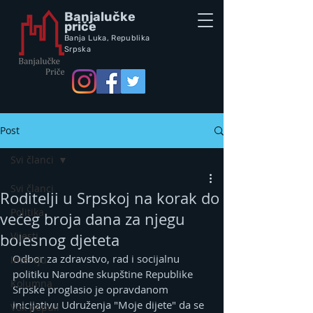
Banjalučke
priče
Banja Luka,
Republik
a
Srpska
Post
Svi članci
Svi članci
Roditelji u Srpskoj na korak do
Politika
većeg broja dana za njegu
Vijesti
bolesnog djeteta
Odbor za zdravstvo, rad i socijalnu 
Intervju
politiku Narodne skupštine Republike 
Kolumna
Srpske proglasio je opravdanom 
inicijativu Udruženja "Moje dijete" da se 
Vox populi