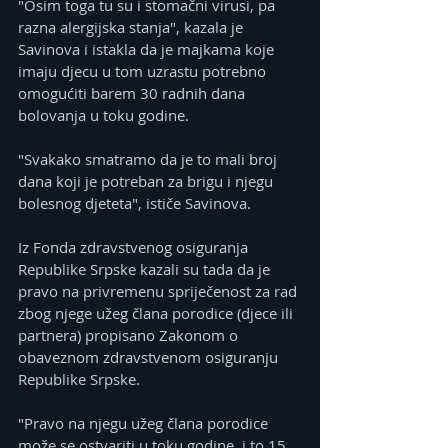
"Osim toga tu su i stomačni virusi, pa 
razna alergijska stanja", kazala je 
Savinova i istakla da je majkama koje 
imaju djecu u tom uzrastu potrebno 
omogućiti barem 30 radnih dana 
bolovanja u toku godine.
"Svakako smatramo da je to mali broj 
dana koji je potreban za brigu i njegu 
bolesnog djeteta", ističe Savinova.
Iz Fonda zdravstvenog osiguranja 
Republike Srpske kazali su tada da je 
pravo na privremenu spriječenost za rad 
zbog njege užeg člana porodice (djece ili 
partnera) propisano Zakonom o 
obaveznom zdravstvenom osiguranju 
Republike Srpske.
"Pravo na njegu užeg člana porodice 
može se ostvariti u toku godine, i to 15 