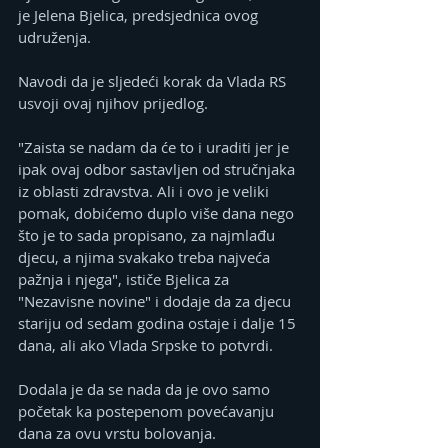
je Jelena Bjelica, predsjednica ovog 
udruženja.
Navodi da je sljedeći korak da Vlada RS 
usvoji ovaj njihov prijedlog.
"Zaista se nadam da će to i uraditi jer je 
ipak ovaj odbor sastavljen od stručnjaka 
iz oblasti zdravstva. Ali i ovo je veliki 
pomak, dobićemo duplo više dana nego 
što je to sada propisano, za najmlađu 
djecu, a njima svakako treba najveća 
pažnja i njega", ističe Bjelica za 
"Nezavisne novine" i dodaje da za djecu 
stariju od sedam godina ostaje i dalje 15 
dana, ali ako Vlada Srpske to potvrdi.
Dodala je da se nada da je ovo samo 
početak ka postepenom povećavanju 
dana za ovu vrstu bolovanja.