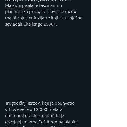
Majkić ispisala je fascinantnu 
Šta kaže Tviter?
planinarsku priču, svrstavši se među 
malobrojne entuzijaste koji su uspješno 
savladali Challenge 2000+.
Trogodišnji izazov, koji je obuhvatio 
vrhove veće od 2.000 metara 
nadmorske visine, okončala je 
osvajanjem vrha Peštibrdo na planini 