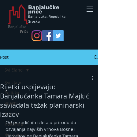
Banjalučke
priče
Banja Luka,
Republik
a
Srpska
Post
Svi članci
Svi članci
Rijetki uspijevaju:
Politika
Banjalučanka Tamara Majkić
Vijesti
savladala težak planinarski
izazov
Intervju
Od porodičnih izleta u prirodu do 
Kolumna
osvajanja najviših vrhova Bosne i 
Vox populi
Hercegovine Banjalučanka Tamara 