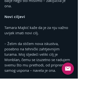
dalje nego što mislimo – zaključila je 
ona.
Novi ciljevi
Tamara Majkić kaže da je za nju važno 
uvijek imati novi cilj.
– Želim da stičem nova iskustva, 
posebno na tehnički zahtjevnijim 
turama. Moj sljedeći veliki cilj je 
Monblan, čemu se izuzetno se radujem 
svemu što mu prethodi, od priprema do 
samog uspona – navela je ona.
Dodala je da nikada nije pomislila da 
odustane od ovog hobija.
– Bilo je zahtjevnih uspona i umora, ali 
su upravo ti izazovi još više učvrstili 
moju ljubav prema planinarenju i 