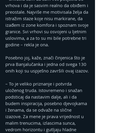
vrhova i da je sasvim realno da obiđem i 
preostale. Najviše me motivisala želja da 
istražim staze koje nisu markirane, da 
izađem iz zone komfora i spoznam svoje 
granice. Svi vrhovi su osvojeni u ljetnim 
uslovima, a za to su mi bile potrebne tri 
godine – rekla je ona.
Posebno joj, kaže, znači činjenica što je 
prva Banjalučanka i jedna od svega 130 
onih koji su uspješno završili ovaj izazov.
– To je veliko priznanje i potvrda 
uloženog truda. Istovremeno i snažan 
podsticaj da nastavim dalje, ali i da 
budem inspiracija, posebno djevojkama 
i ženama, da se odvaže na slične 
izazove. Za mene je prava vrijednost u 
malim trenucima, izlascima sunca, 
vedrom horizontu i gutljaju hladne 