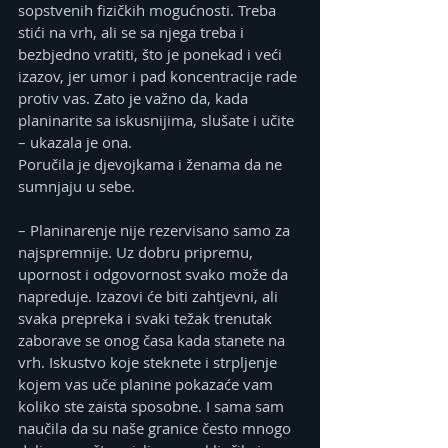
sopstvenih fizičkih mogućnosti. Treba 
stići na vrh, ali se sa njega treba i 
bezbjedno vratiti, što je ponekad i veći 
izazov, jer umor i pad koncentracije rade 
protiv vas. Zato je važno da, kada 
planinarite sa iskusnijima, slušate i učite 
– ukazala je ona.
Poručila je djevojkama i ženama da ne 
sumnjaju u sebe.
– Planinarenje nije rezervisano samo za 
najspremnije. Uz dobru pripremu, 
upornost i odgovornost svako može da 
napreduje. Izazovi će biti zahtjevni, ali 
svaka prepreka i svaki težak trenutak 
zaborave se onog časa kada stanete na 
vrh. Iskustvo koje steknete i strpljenje 
kojem vas uče planine pokazaće vam 
koliko ste zaista sposobne. I sama sam 
naučila da su naše granice često mnogo 