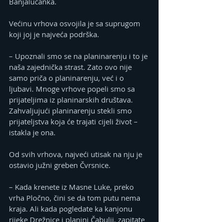
Banjalučanka.
Većinu vrhova osvojila je sa suprugom 
koji joj je najveća podrška.
– Upoznali smo se na planinarenju i to je 
naša zajednička strast. Zato ovo nije 
samo priča o planinarenju, već i o 
ljubavi. Mnoge vrhove popeli smo sa 
prijateljima iz planinarskih društava. 
Zahvaljujući planinarenju stekli smo 
prijateljstva koja će trajati cijeli život – 
istakla je ona.
Od svih vrhova, najveći utisak na nju je 
ostavio južni greben Čvrsnice.
– Kada krenete iz Masne Luke, preko 
vrha Pločno, čini se da tom putu nema 
kraja. Ali kada pogledate ka kanjonu 
rijeke Drežnice i planini Čabulji, zapitate 