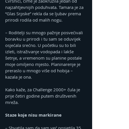
Čvrsnici, čime je zaokružila jedan od 
najzahtjevnijih poduhvata. Tamara je za 
“Glas Srpske” rekla da se ljubav prema 
prirodi rodila od malih nogu.
– Roditelji su mnogo pažnje posvećivali 
boravku u prirodi i tu sam se oduvijek 
osjećala srećno. U početku su to bili 
izleti, istraživanje vodopada i lakše 
šetnje, a vremenom su planine postale 
moje omiljeno mjesto. Planinarenje je 
preraslo u mnogo više od hobija – 
kazala je ona.
Kako kaže, za Challenge 2000+ čula je 
prije četiri godine putem društvenih 
mreža.
Staze koje nisu markirane
– Shvatila sam da sam već posjetila 35 