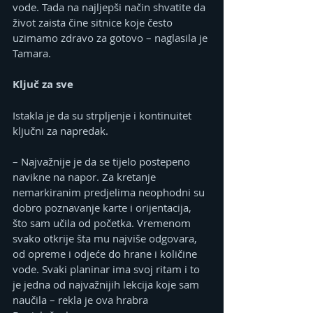
vode. Tada na najljepši način shvatite da 
život zaista čine sitnice koje često 
uzimamo zdravo za gotovo – naglasila je 
Tamara.
Ključ za sve
Istakla je da su strpljenje i kontinuitet 
ključni za napredak.
– Najvažnije je da se tijelo postepeno 
navikne na napor. Za kretanje 
nemarkiranim predjelima neophodni su 
dobro poznavanje karte i orijentacija, 
što sam učila od početka. Vremenom 
svako otkrije šta mu najviše odgovara, 
od opreme i odjeće do hrane i količine 
vode. Svaki planinar ima svoj ritam i to 
je jedna od najvažnijih lekcija koje sam 
naučila – rekla je ova hrabra 