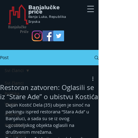
Banjalučke
priče
Banja Luka,
Republik
a
Srpska
Post
Svi članci
Svi članci
Restoran zatvoren: Oglasili se
Politika
iz “Stare Ade” o ubistvu Kostića
Vijesti
Dejan Kostić Dela (35) ubijen je sinoć na 
parkingu ispred restorana “Stara Ada” u 
Intervju
Banjaluci, a sada su se iz ovog 
Kolumna
ugostiteljskog objekta oglasili na 
društvenim mrežama.
Vox populi