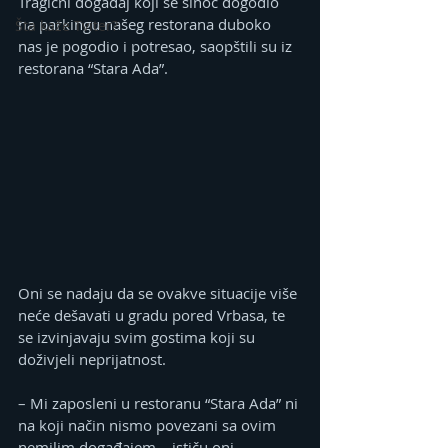
Tragični događaj koji se sinoć dogodio 
na parkingu našeg restorana duboko 
Šta kaže Tviter?
nas je pogodio i potresao, saopštili su iz 
restorana “Stara Ada”.
Oni se nadaju da se ovakve situacije više 
neće dešavati u gradu pored Vrbasa, te 
se izvinjavaju svim gostima koji su 
doživjeli neprijatnost.
– Mi zaposleni u restoranu “Stara Ada” ni 
na koji način nismo povezani sa ovim 
nemilim događajem – ističu oni.