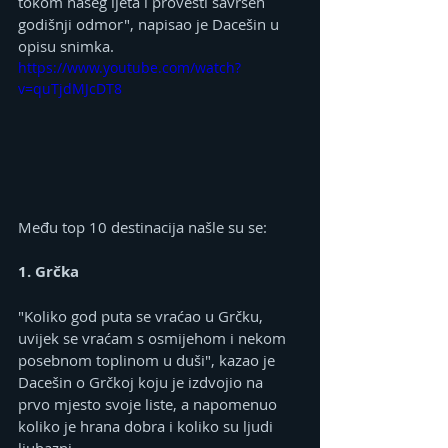
tokom našeg ljeta i provesti savršen 
godišnji odmor", napisao je Dacešin u 
opisu snimka.
https://www.youtube.com/watch?
v=quTjdMJcDT8
Među top 10 destinacija našle su se:
1. Grčka
"Koliko god puta se vraćao u Grčku, 
uvijek se vraćam s osmijehom i nekom 
posebnom toplinom u duši", kazao je 
Dacešin o Grčkoj koju je izdvojio na 
prvo mjesto svoje liste, a napomenuo 
koliko je hrana dobra i koliko su ljudi 