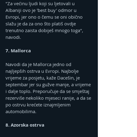
"Za većinu ljudi koji su ljetovali u 
Albaniji ovo je 'best buy' odmor u 
Evropi, jer ono o čemu se oni obično 
slažu je da za ono što platiš ovdje 
trenutno zaista dobiješ mnogo toga", 
navodi.
7. Mallorca
Navodi da je Mallorca jedno od 
najljepših ostrva u Evropi. Najbolje 
vrijeme za posjetu, kaže Dacešin, je 
septembar jer su gužve manje, a vrijeme 
i dalje toplo. Preporučuje da se smještaj 
rezerviše nekoliko mjeseci ranije, a da se 
po ostrvu krećete iznajmljenim 
automobilima.
8. Azorska ostrva