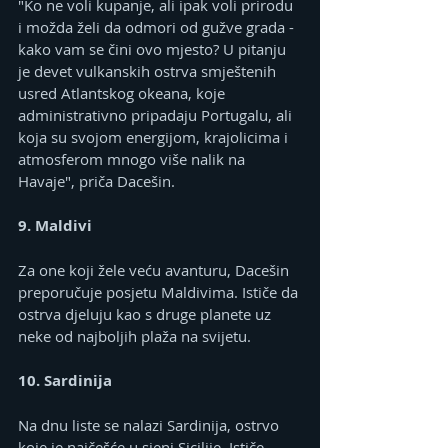
"Ko ne voli kupanje, ali ipak voli prirodu 
i možda želi da odmori od gužve grada - 
kako vam se čini ovo mjesto? U pitanju 
je devet vulkanskih ostrva smještenih 
usred Atlantskog okeana, koje 
administrativno pripadaju Portugalu, ali 
koja su svojom energijom, krajolicima i 
atmosferom mnogo više nalik na 
Havaje", priča Dacešin.
9. Maldivi
Za one koji žele veću avanturu, Dacešin 
preporučuje posjetu Maldivima. Ističe da 
ostrva djeluju kao s druge planete uz 
neke od najboljih plaža na svijetu.
10. Sardinija
Na dnu liste se nalazi Sardinija, ostrvo 
koje je najčešće u sjeni Sicilije. Ističe 