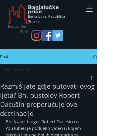
Banjalučke
priče
Banja Luka,
Republik
a
Srpska
Post
Svi članci
Svi članci
Razmišljate gdje putovati ovog
Politika
ljeta? Bh. pustolov Robert
Vijesti
Dacešin preporučuje ove
destinacije
Intervju
Bh. travel bloger Robert Dacešin na 
Kolumna
YouTubeu je podijelio video u kojem 
Vox populi
otkriva listu najboljih destinacija za 