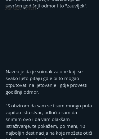
savršen godišnji odmor i to "zauvijek".
Šta kaže Tviter?
Naveo je da je snimak za one koji se 
svako ljeto pitaju gdje bi to mogao 
otputovati na ljetovanje i gdje provesti 
godišnji odmor.
"S obzirom da sam se i sam mnogo puta 
zapitao istu stvar, odlučio sam da 
snimim ovo i da vam olakšam 
istraživanje, te pokažem, po meni, 10 
najboljih destinacija na koje možete otići 