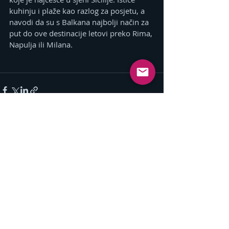
kuhinju i plaže kao razlog za posjetu, a 
navodi da su s Balkana najbolji način za 
put do ove destinacije letovi preko Rima, 
Napulja ili Milana.
Related Posts
See All