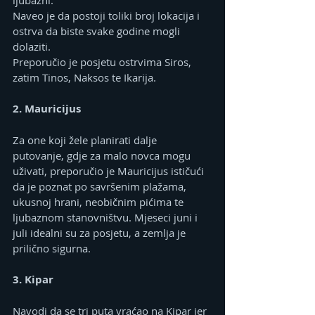
ljubazni.
Naveo je da postoji toliki broj lokacija i 
ostrva da biste svake godine mogli 
dolaziti.
Preporučio je posjetu ostrvima Siros, 
zatim Tinos, Naksos te Ikarija.
2. Mauricijus
Za one koji žele planirati dalje 
putovanje, gdje za malo novca mogu 
uživati, preporučio je Mauricijus ističući 
da je poznat po savršenim plažama, 
ukusnoj hrani, neobičnim pićima te 
ljubaznom stanovništvu. Mjeseci juni i 
juli idealni su za posjetu, a zemlja je 
prilično sigurna.
3. Kipar
Navodi da se tri puta vraćao na Kipar jer 