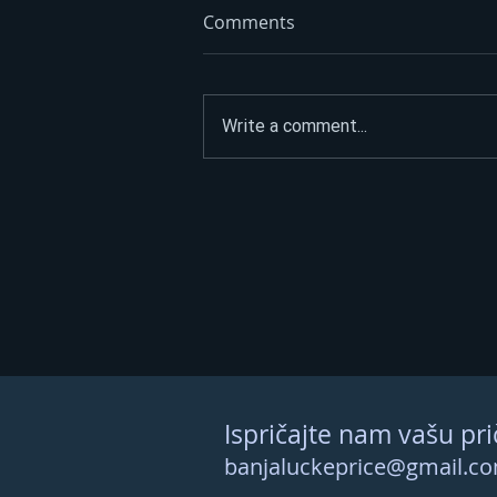
Comments
Write a comment...
Brak koji je odolio vremenu!
I nakon 65 godina Mile i
Marija jedno drugom
najveća podrška VIDEO
Ispričajte nam vašu pri
banjaluckeprice@gmail.c