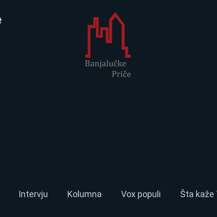
e
Intervju
Kolumna
Vox populi
Šta kaže 