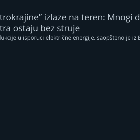
trokrajine” izlaze na teren: Mnogi d
tra ostaju bez struje
ukcije u isporuci električne energije, saopšteno je iz E