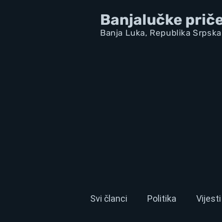
Banjalučke prič
Banja Luka,
Republik
a Srpska
Svi članci
Politika
Vijesti