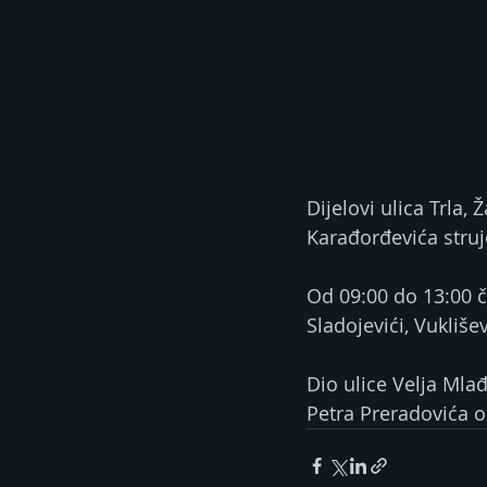
Dijelovi ulica Trla,
Karađorđevića struj
Od 09:00 do 13:00 ča
Sladojevići, Vuklišev
Dio ulice Velja Mla
Petra Preradovića o