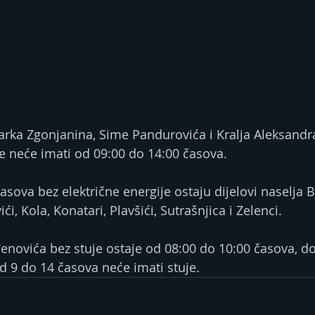
 Žarka Zgonjanina, Sime Pandurovića i Kralja Aleksandra
e neće imati od 09:00 do 14:00 časova.
sova bez električne energije ostaju dijelovi naselja B
ići, Kola, Konatari, Plavšići, Sutrašnjica i Zelenci.
đenovića bez stuje ostaje od 08:00 do 10:00 časova, do
d 9 do 14 časova neće imati stuje.