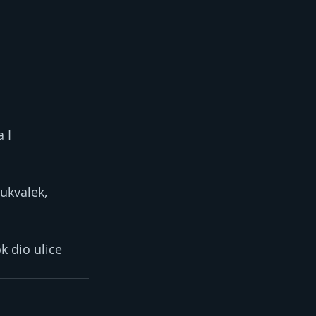
 I 
ukvalek, 
k dio ulice 