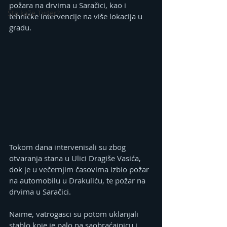
požara na drvima u Saračici, kao i 
Šta kaže Tviter?
tehničke intervencije na više lokacija u 
gradu.
Tokom dana intervenisali su zbog 
otvaranja stana u Ulici Dragiše Vasića, 
dok je u večernjim časovima izbio požar 
na automobilu u Drakuliću, te požar na 
drvima u Saračici.
Naime, vatrogasci su potom uklanjali 
stablo koje je palo na saobraćajnicu i 