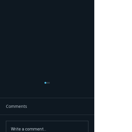
Comments
Ni nakon 90 dana nema
SUPRUGA UBIL
Write a comment...