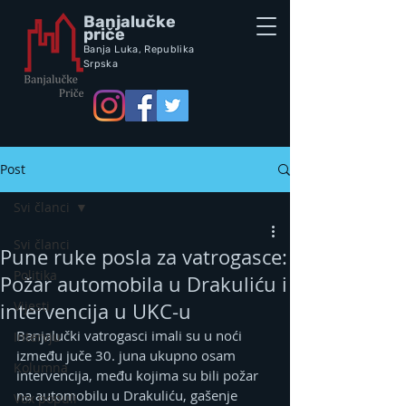
Banjalučke
priče
Banja Luka,
Republik
a
Srpska
Post
Svi članci
Svi članci
Pune ruke posla za vatrogasce:
Politika
Požar automobila u Drakuliću i
Vijesti
intervencija u UKC-u
Banjalučki vatrogasci imali su u noći 
Intervju
između juče 30. juna ukupno osam 
Kolumna
intervencija, među kojima su bili požar 
na automobilu u Drakuliću, gašenje 
Vox populi