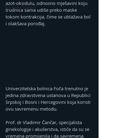
azot-oksidulu, odnosno mješavini koju 
Šta kaže Tviter?
trudnica sama udiše preko maske 
tokom kontrakcija, čime se ublažava bol 
i olakšava porođaj.
Univerzitetska bolnica Foča trenutno je 
jedina zdravstvena ustanova u Republici 
Srpskoj i Bosni i Hercegovini koja koristi 
ovu savremenu metodu.
Prof. dr Vladimir Čančar, specijalista 
ginekologije i akušerstva, ističe da su se 
vremena promijenila i da savremena 