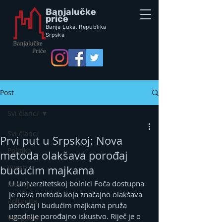
Banjalučke
priče
Banja Luka,
Republik
a
Srpska
Post
Svi članci
Svi članci
Prvi put u Srpskoj: Nova
Politika
metoda olakšava porođaj
Vijesti
budućim majkama
U Univerzitetskoj bolnici Foča dostupna 
Intervju
je nova metoda koja značajno olakšava 
Kolumna
porođaj i budućim majkama pruža 
ugodnije porođajno iskustvo. Riječ je o 
Vox populi