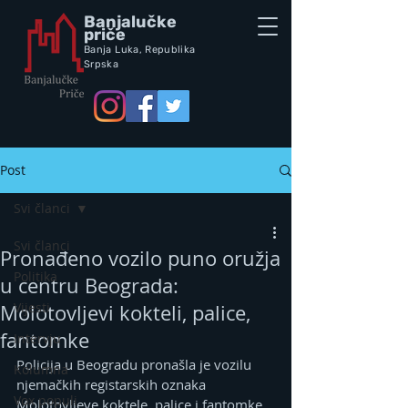
Banjalučke
priče
Banja Luka,
Republik
a
Srpska
Post
Svi članci
Svi članci
Pronađeno vozilo puno oružja
Politika
u centru Beograda:
Vijesti
Molotovljevi kokteli, palice,
fantomke
Intervju
Policija u Beogradu pronašla je vozilu 
Kolumna
njemačkih registarskih oznaka 
Vox populi
Molotovljeve koktele, palice i fantomke, 