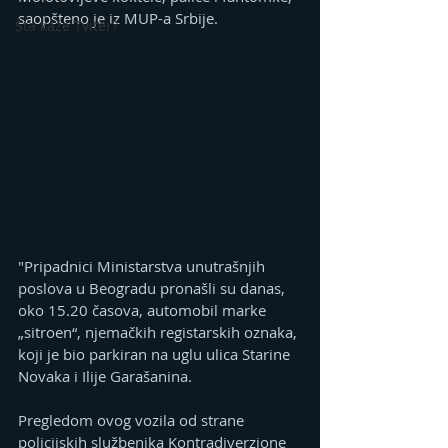
saopšteno je iz MUP-a Srbije.
Šta kaže Tviter?
"Pripadnici Ministarstva unutrašnjih 
poslova u Beogradu pronašli su danas, 
oko 15.20 časova, automobil marke 
„sitroen“, njemačkih registarskih oznaka, 
koji je bio parkiran na uglu ulica Starine 
Novaka i Ilije Garašanina.
Pregledom ovog vozila od strane 
policijskih službenika Kontradiverzione 