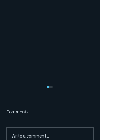
Comments
DEVET LJUBAVNIH PRIČA,
"Nije predsjedn
Write a comment...