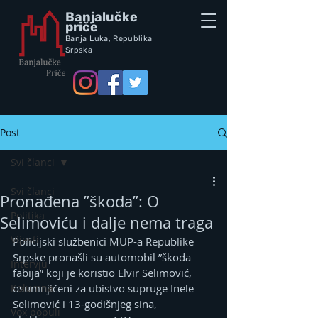
Banjalučke
priče
Banja Luka,
Republik
a
Srpska
Post
Svi članci
Svi članci
Pronađena ”škoda”: O
Politika
Selimoviću i dalje nema traga
Vijesti
Policijski službenici MUP-a Republike 
Srpske pronašli su automobil ”škoda 
Intervju
fabija” koji je koristio Еlvir Selimović, 
Kolumna
osumnjičeni za ubistvo supruge Inele 
Selimović i 13-godišnjeg sina, 
Vox populi