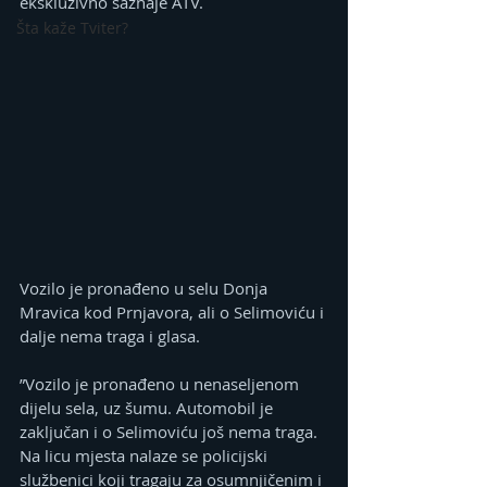
ekskluzivno saznaje ATV.
Šta kaže Tviter?
Vozilo je pronađeno u selu Donja 
Mravica kod Prnjavora, ali o Selimoviću i 
dalje nema traga i glasa.
”Vozilo je pronađeno u nenaseljenom 
dijelu sela, uz šumu. Automobil je 
zaključan i o Selimoviću još nema traga. 
Na licu mjesta nalaze se policijski 
službenici koji tragaju za osumnjičenim i 