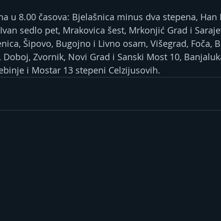
 u 8.00 časova: Bjelašnica minus dva stepena, Han Pi
Ivan sedlo pet, Mrakovica šest, Mrkonjić Grad i Saraj
ica, Šipovo, Bugojno i Livno osam, Višegrad, Foča, Bih
, Doboj, Zvornik, Novi Grad i Sanski Most 10, Banjaluka,
rebinje i Mostar 13 stepeni Celzijusovih.