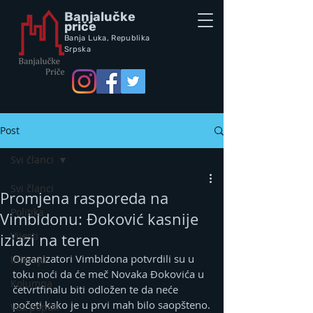
Banjalučke
priče
Banja Luka,
Republik
a
Srpska
Post
Svi članci
Svi članci
Promjena rasporeda na
Politika
Vimbldonu: Đoković kasnije
Vijesti
izlazi na teren
Organizatori Vimbldona potvrdili su u 
Intervju
toku noći da će meč Novaka Đokovića u 
Kolumna
četvrtfinalu biti odložen te da neće 
početi kako je u prvi mah bilo saopšteno.
Vox populi