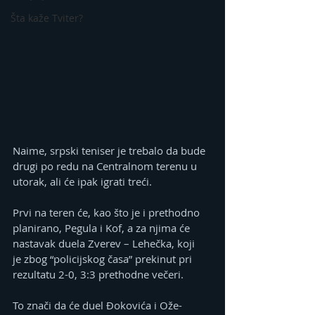
Šta kaže Tviter?
Naime, srpski teniser je trebalo da bude 
drugi po redu na Centralnom terenu u 
utorak, ali će ipak igrati treći.
Prvi na teren će, kao što je i prethodno 
planirano, Pegula i Kof, a za njima će 
nastavak duela Zverev – Lehečka, koji 
je zbog “policijskog časa” prekinut pri 
rezultatu 2-0, 3:3 prethodne večeri.
To znači da će duel Đokovića i Ože-