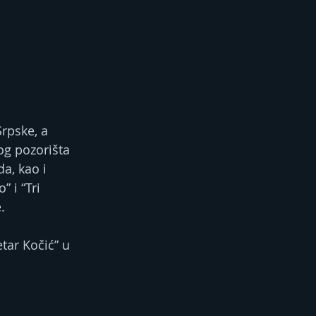
rpske, a 
og pozorišta 
a, kao i 
 i “Tri 
.
tar Kočić” u 