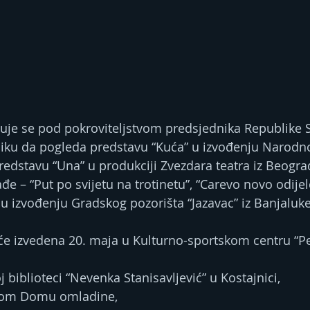
uje se pod pokroviteljstvom predsjednika Republike S
iliku da pogleda predstavu “Kuća” u izvođenju Narodn
redstavu “Una” u produkciji Zvezdara teatra iz Beograd
e – “Put po svijetu na trotinetu”, “Carevo novo odijelo”
 u izvođenju Gradskog pozorišta “Jazavac” iz Banjaluke
će izvedena 20. maja u Kulturno-sportskom centru “Pe
biblioteci “Nevenka Stanisavljević” u Kostajnici, 
kom Domu omladine, 