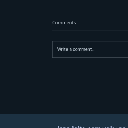
Comments
Write a comment...
ASFALTIRAO PUT DO
SPOMENIKA HEROJIMA, PA
POSLAO JASNU PORUKU:
“Narod nije na prodaju”