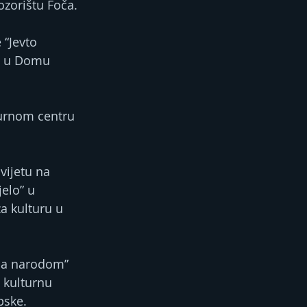
zorištu Foča.
“Jevto 
na u Domu 
turnom centru 
vijetu na 
elo” u 
za kulturu u 
sa narodom” 
 kulturnu 
pske.