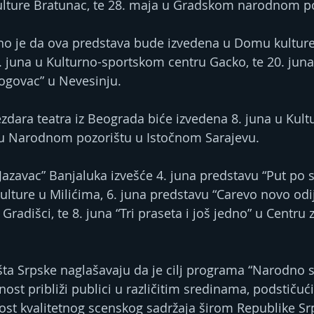
lture Bratunac, te 28. maja u Gradskom narodnom po
no je da ova predstava bude izvedena u Domu kulture 
19. juna u Kulturno-sportskom centru Gacko, te 20. ju
ogovac” u Nevesinju.
zdara teatra iz Beograda biće izvedena 8. juna u Kul
a u Narodnom pozorištu u Istočnom Sarajevu.
Jazavac” Banjaluka izvešće 4. juna predstavu “Put po s
ulture u Milićima, 6. juna predstavu “Carevo novo odij
radišci, te 8. juna “Tri praseta i još jedno” u Centru 
šta Srpske naglašavaju da je cilj programa “Narodno 
st približi publici u različitim sredinama, podstičući
st kvalitetnog scenskog sadržaja širom Republike Sr