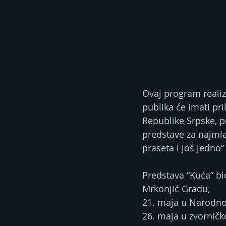
Ovaj program realiz
publika će imati pr
Republike Srpske, p
predstave za najmlađ
praseta i još jedno”
Predstava “Kuća” bi
Mrkonjić Gradu, 
21. maja u Narodnoj 
26. maja u zvornič