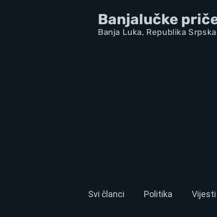
Banjalučke prič
Banja Luka,
Republik
a Srpska
Svi članci
Politika
Vijesti