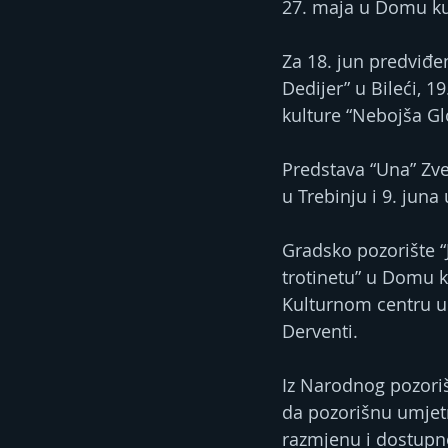
27. maja u Domu ku
Za 18. jun predviđe
Dedijer” u Bileći, 
kulture “Nebojša Gl
Predstava “Una” Zve
u Trebinju i 9. jun
Gradsko pozorište “
trotinetu” u Domu k
Kulturnom centru u G
Derventi.
Iz Narodnog pozori
da pozorišnu umjetno
razmjenu i dostupno