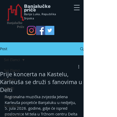
Banjalučke
priče
Banja Luka,
Republik
a
Srpska
Post
Svi članci
Svi članci
Prije koncerta na Kastelu,
Politika
Karleuša se druži s fanovima u
Vijesti
Delti
Regionalna muzička zvijezda Jelena 
Intervju
Karleuša posjetiće Banjaluku u nedjelju, 
Kolumna
5. jula 2026. godine, gdje će ispred 
poslovnice M:tela u Tržnom centru Delta 
Vox populi