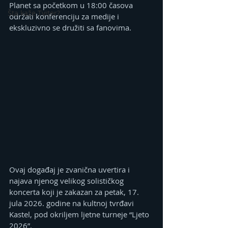
Planet sa početkom u 18:00 časova 
Šta kaže Tviter?
održati konferenciju za medije i 
ekskluzivno se družiti sa fanovima.
Ovaj događaj je zvanična uvertira i 
najava njenog velikog solističkog 
koncerta koji je zakazan za petak, 17. 
jula 2026. godine na kultnoj tvrđavi 
Kastel, pod okriljem ljetne turneje “Ljeto 
2026”.