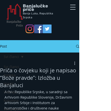
Banjalučke
priče
Banja Luka,
Republik
a
Srpska
Post
Svi članci
Svi članci
Priča o čovjeku koji je napisao
Politika
“Bože pravde”: Izložba u
Vijesti
Banjaluci
Arhiv Republike Srpske, u saradnji sa 
Intervju
Arhivom Republike Slovenije, Državnim 
Kolumna
arhivom Srbije i Institutom za 
humanističke i društvene nauke 
Vox populi