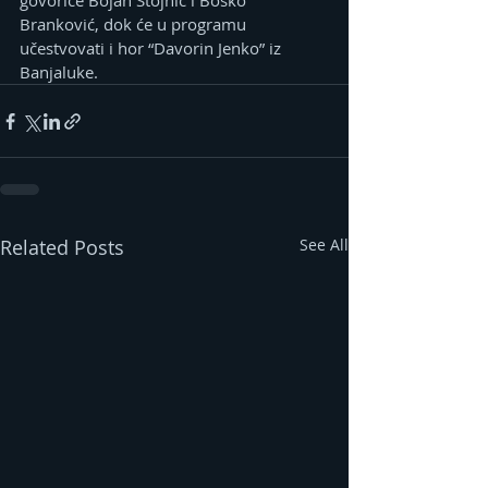
govoriće Bojan Stojnić i Boško 
Branković, dok će u programu 
učestvovati i hor “Davorin Јenko” iz 
Banjaluke.
Related Posts
See All