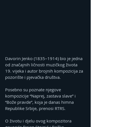
Davorin Јenko (1835–1914) bio je jedna 
od značajnih ličnosti muzičkog života 
19. vijeka i autor brojnih kompozicija za 
pozorište i pjevačka društva.
Posebno su poznate njegove 
kompozicije “Naprej, zastava slave” i 
“Bože pravde”, koja je danas himna 
Republike Srbije, prenosi RTRS.
O životu i djelu ovog kompozitora 