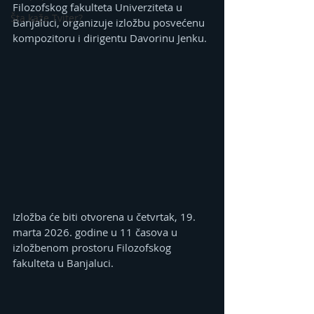
Filozofskog fakulteta Univerziteta u 
Šta kaže Tviter?
Banjaluci, organizuje izložbu posvećenu 
kompozitoru i dirigentu Davorinu Јenku.
Izložba će biti otvorena u četvrtak, 19. 
marta 2026. godine u 11 časova u 
izložbenom prostoru Filozofskog 
fakulteta u Banjaluci.