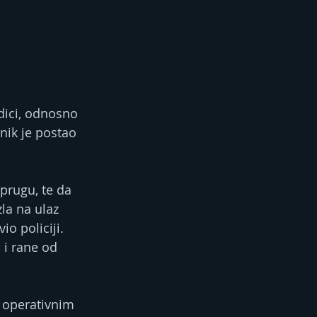
dici, odnosno 
nik je postao 
prugu, te da 
la na ulaz 
io policiji. 
 i rane od 
 operativnim 