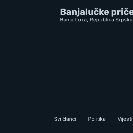
Banjalučke prič
Banja Luka,
Republik
a Srpska
Svi članci
Politika
Vijesti