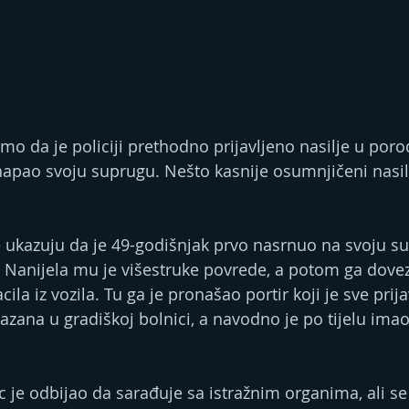
o da je policiji prethodno prijavljeno nasilje u poro
napao svoju suprugu. Nešto kasnije osumnjičeni nasil
ge ukazuju da je 49-godišnjak prvo nasrnuo na svoju su
. Nanijela mu je višestruke povrede, a potom ga dovez
ila iz vozila. Tu ga je pronašao portir koji je sve prijav
ana u gradiškoj bolnici, a navodno je po tijelu imao
 je odbijao da sarađuje sa istražnim organima, ali se