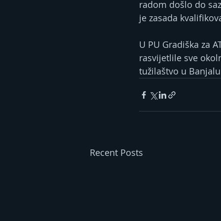
radom došlo do sazn
je zasada kvalifikova
U PU Gradiška za ATV
rasvijetlile sve ok
tužilaštvo u Banjalu
Recent Posts