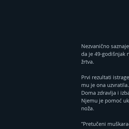
Nezvanično saznajem
da je 49-godišnjak 
žrtva.
Prvi rezultati istra
mu je ona uzvratila
Doma zdravlja i izbac
Njemu je pomoć ukaz
noža.
”Pretučeni muškarac