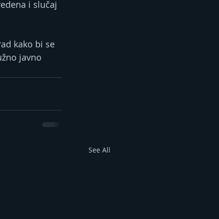
edena i slučaj 
rad kako bi se 
užno javno 
See All