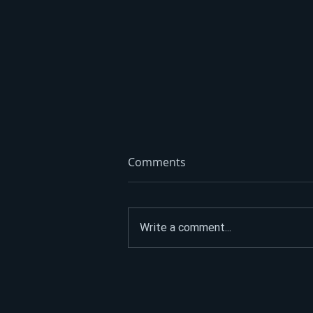
Comments
Write a comment...
Od tekstila do zakupa: Kako
danas posluju nekadašnji
banjalučki giganti FOTO