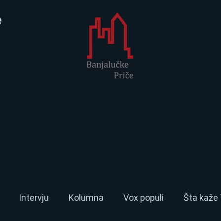
e
Intervju
Kolumna
Vox populi
Šta kaže 