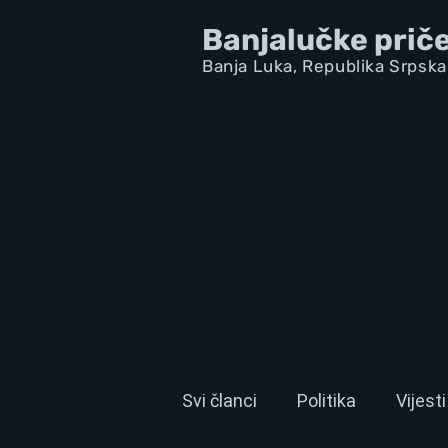
Banjalučke prič
Banja Luka,
Republik
a Srpska
Svi članci
Politika
Vijesti