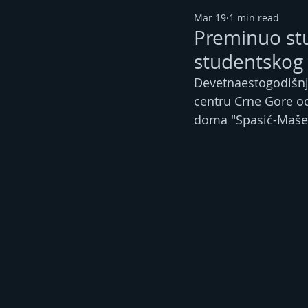
Mar 19
1 min read
Preminuo stud
studentskog
Devetnaestogodišnji 
centru Crne Gore o
doma "Spasić-Mašera