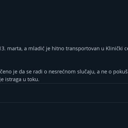
13. marta, a mladić je hitno transportovan u Klinički c
rečeno je da se radi o nesrećnom slučaju, a ne o pokuš
e istraga u toku.