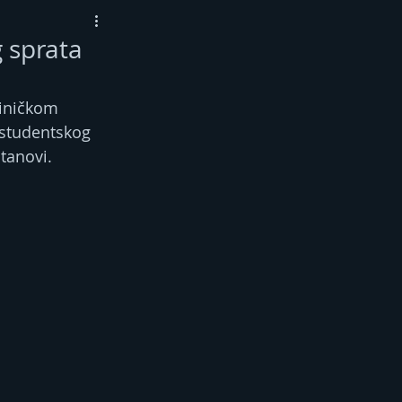
g sprata
liničkom 
 studentskog 
tanovi.