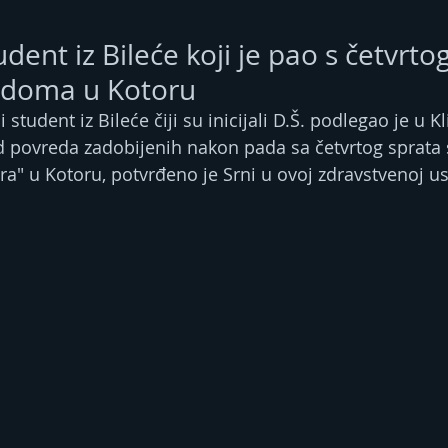
ent iz Bileće koji je pao s četvrto
 doma u Kotoru
student iz Bileće čiji su inicijali D.Š. podlegao je u K
d povreda zadobijenih nakon pada sa četvrtog sprata
" u Kotoru, potvrđeno je Srni u ovoj zdravstvenoj us