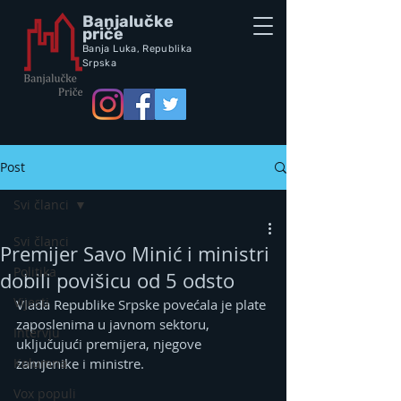
Banjalučke
priče
Banja Luka,
Republik
a
Srpska
Post
Svi članci
Svi članci
Premijer Savo Minić i ministri
Politika
dobili povišicu od 5 odsto
Vijesti
Vlada Republike Srpske povećala je plate 
zaposlenima u javnom sektoru, 
Intervju
uključujući premijera, njegove 
Kolumna
zamjenike i ministre.
Vox populi