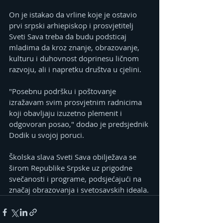
On je istakao da vrline koje je ostavio 
prvi srpski arhiepiskop i prosvjetitelj 
Sveti Sava treba da budu podsticaj 
mladima da kroz znanje, obrazovanje, 
kulturu i duhovnost doprinesu ličnom 
razvoju, ali i napretku društva u cjelini.
"Posebnu podršku i poštovanje 
izražavam svim prosvjetnim radnicima 
koji obavljaju izuzetno plemenit i 
odgovoran posao," dodao je predsjednik 
Dodik u svojoj poruci.
Školska slava Sveti Sava obilježava se 
širom Republike Srpske uz prigodne 
svečanosti i programe, podsjećajući na 
značaj obrazovanja i svetosavskih ideala.