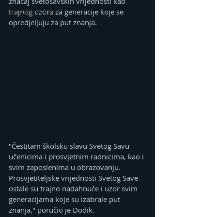
značaj svetosavskih vrijednosti kao 
trajnog uzora za generacije koje se 
Šta kaže Tviter?
opredjeljuju za put znanja.
"Čestitam školsku slavu Svetog Savu 
učenicima i prosvjetnim radnicima, kao i 
svim zaposlenima u obrazovanju. 
Prosvjetiteljske vrijednosti Svetog Save 
ostale su trajno nadahnuće i uzor svim 
generacijama koje su izabrale put 
znanja," poručio je Dodik.