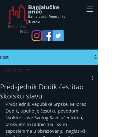
Banjalučke
priče
Banja Luka,
Republik
a
Srpska
Post
Svi članci
Svi članci
Predsjednik Dodik čestitao
Politika
školsku slavu
Vijesti
Predsjednik Republike Srpske, Milorad 
Dodik, uputio je čestitku povodom 
Intervju
školske slave Svetog Save učenicima, 
Kolumna
prosvjetnim radnicima i svim 
zaposlenima u obrazovanju, naglasivši 
Vox populi