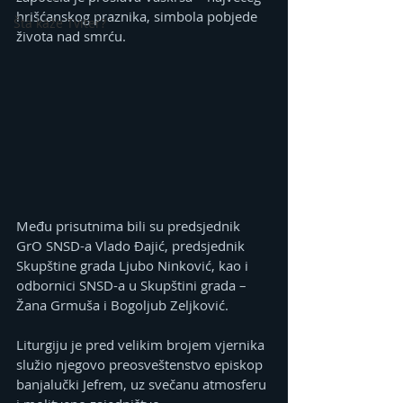
hrišćanskog praznika, simbola pobjede 
Šta kaže Tviter?
života nad smrću.
Među prisutnima bili su predsjednik 
GrO SNSD-a Vlado Đajić, predsjednik 
Skupštine grada Ljubo Ninković, kao i 
odbornici SNSD-a u Skupštini grada – 
Žana Grmuša i Bogoljub Zeljković.
Liturgiju je pred velikim brojem vjernika 
služio njegovo preosveštenstvo episkop 
banjalučki Јefrem, uz svečanu atmosferu 